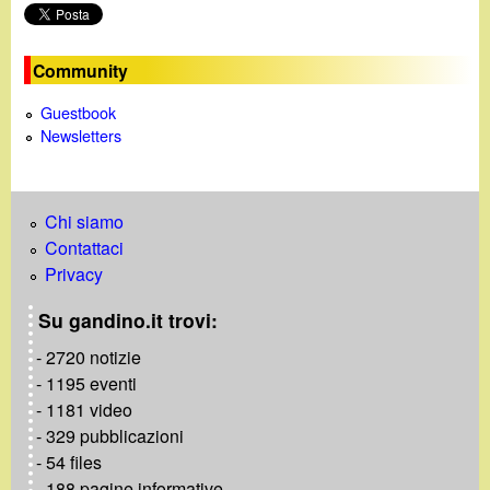
i
n
Community
e
Guestbook
Newsletters
Chi siamo
Contattaci
Privacy
Su gandino.it trovi:
- 2720 notizie
- 1195 eventi
- 1181 video
- 329 pubblicazioni
- 54 files
- 188 pagine informative