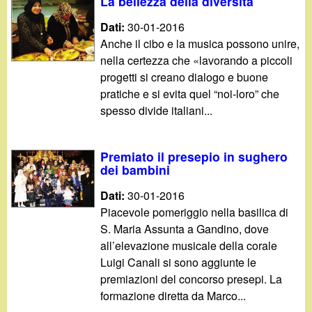
d
La bellezza della diversità
c
Dati:
30-01-2016
i
a
Anche il cibo e la musica possono unire,
nella certezza che «lavorando a piccoli
n
progetti si creano dialogo e buone
pratiche e si evita quel “noi-loro” che
o
spesso divide italiani...
.
Premiato il presepio in sughero
i
dei bambini
t
Dati:
30-01-2016
Piacevole pomeriggio nella basilica di
S. Maria Assunta a Gandino, dove
all’elevazione musicale della corale
Luigi Canali si sono aggiunte le
premiazioni del concorso presepi. La
formazione diretta da Marco...