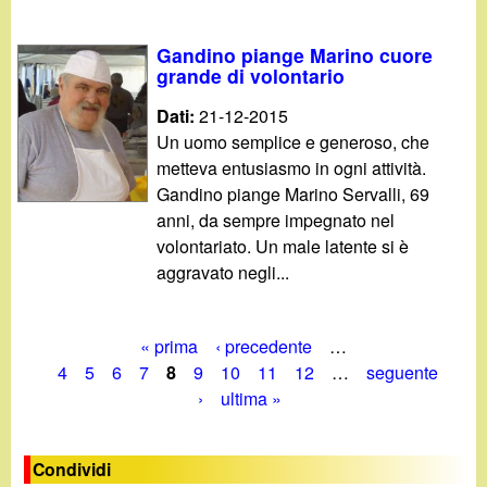
Gandino piange Marino cuore
grande di volontario
Dati:
21-12-2015
Un uomo semplice e generoso, che
metteva entusiasmo in ogni attività.
Gandino piange Marino Servalli, 69
anni, da sempre impegnato nel
volontariato. Un male latente si è
aggravato negli...
« prima
‹ precedente
…
P
4
5
6
7
8
9
10
11
12
…
seguente
›
ultima »
a
g
Condividi