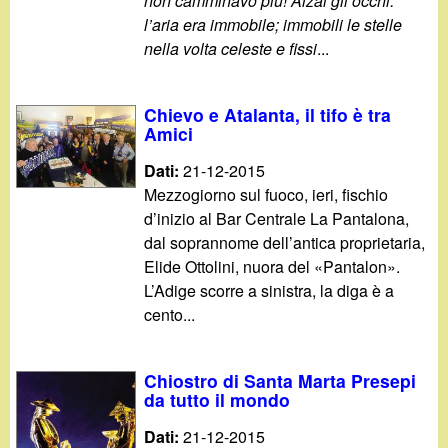
non camminavo più! Alzai gli occhi:
l’aria era immobile; immobili le stelle
nella volta celeste e fissi
...
Chievo e Atalanta, il tifo è tra
Amici
Dati:
21-12-2015
Mezzogiorno sul fuoco, ieri, fischio
d’inizio al Bar Centrale La Pantalona,
dal soprannome dell’antica proprietaria,
Elide Ottolini, nuora del «Pantalon».
L’Adige scorre a sinistra, la diga è a
cento...
Chiostro di Santa Marta Presepi
da tutto il mondo
Dati:
21-12-2015