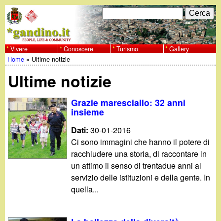
Salta
C
F
e
al
r
o
contenuto
c
Vivere
Conoscere
Turismo
Gallery
w
Home
»
Ultime notizie
principale
a
r
Tu
w
Ultime notizie
m
sei
w
d
Grazie maresciallo: 32 anni
qui
insieme
i
.
Dati:
30-01-2016
r
Ci sono immagini che hanno il potere di
g
racchiudere una storia, di raccontare in
i
un attimo il senso di trentadue anni al
a
c
servizio delle istituzioni e della gente. In
quella...
e
n
r