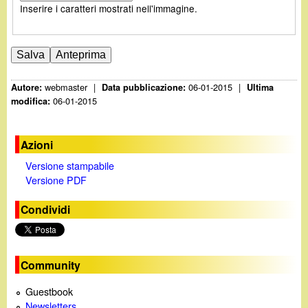
Inserire i caratteri mostrati nell'immagine.
webmaster
|
06-01-2015
|
Autore:
Data pubblicazione:
Ultima
06-01-2015
modifica:
Azioni
Versione stampabile
Versione PDF
Condividi
Community
Guestbook
Newsletters