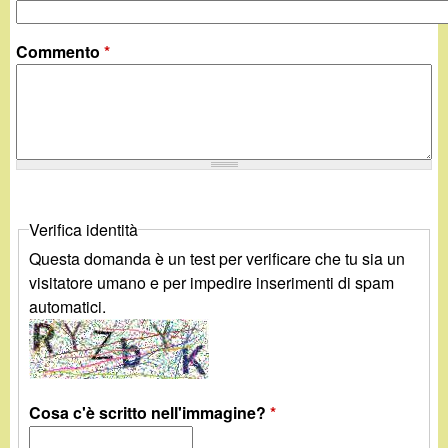
d
c
i
Commento
*
a
n
o
.
Verifica identità
i
Questa domanda è un test per verificare che tu sia un
t
visitatore umano e per impedire inserimenti di spam
automatici.
Cosa c'è scritto nell'immagine?
*