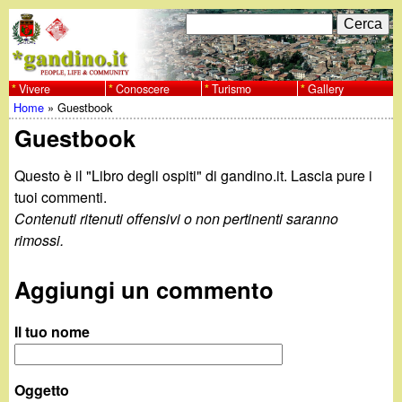
Salta
C
F
e
al
r
o
contenuto
c
Vivere
Conoscere
Turismo
Gallery
w
Home
»
Guestbook
principale
a
r
Tu
Guestbook
w
m
sei
Questo è il "Libro degli ospiti" di gandino.it. Lascia pure i
w
d
qui
tuoi commenti.
i
Contenuti ritenuti offensivi o non pertinenti saranno
.
rimossi.
r
g
i
Aggiungi un commento
a
c
Il tuo nome
e
n
r
Oggetto