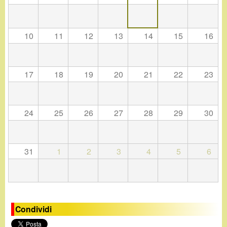
d
c
i
a
10
11
12
13
14
15
16
n
o
17
18
19
20
21
22
23
.
24
25
26
27
28
29
30
i
t
31
1
2
3
4
5
6
Condividi