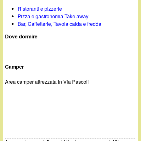
d
c
Ristoranti e pizzerie
i
Pizza e gastronomia Take away
a
Bar, Caffetterie, Tavola calda e fredda
n
Dove dormire
o
.
Camper
i
Area camper attrezzata in Via Pascoli
t