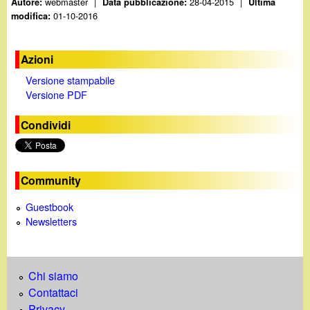
webmaster
|
28-04-2015
|
Autore:
Data pubblicazione:
Ultima
01-10-2016
modifica:
Azioni
Versione stampabile
Versione PDF
Condividi
Community
Guestbook
Newsletters
Chi siamo
Contattaci
Privacy