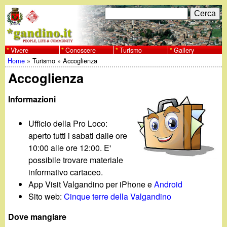
Salta
C
F
e
al
r
o
contenuto
c
Vivere
Conoscere
Turismo
Gallery
w
Home
»
Turismo
»
Accoglienza
principale
a
r
Tu
Accoglienza
w
m
sei
Informazioni
w
d
qui
i
Ufficio della Pro Loco:
.
aperto tutti i sabati dalle ore
r
10:00 alle ore 12:00. E'
g
i
possibile trovare materiale
informativo cartaceo.
a
c
App Visit Valgandino per iPhone e
Android
Sito web:
Cinque terre della Valgandino
e
n
r
Dove mangiare