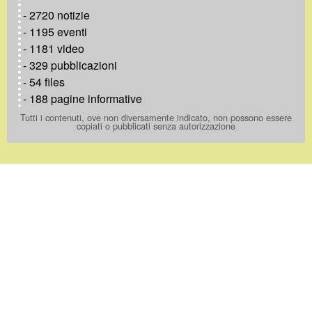
- 2720 notizie
- 1195 eventi
- 1181 video
- 329 pubblicazioni
- 54 files
- 188 pagine informative
Tutti i contenuti, ove non diversamente indicato, non possono essere
copiati o pubblicati senza autorizzazione