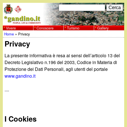
Salta
C
F
e
al
r
o
contenuto
c
Vivere
Conoscere
Turismo
Gallery
w
Home
»
Privacy
principale
a
r
Tu
Privacy
w
m
sei
La presente informativa è resa ai sensi dell’articolo 13 del
w
d
qui
Decreto Legislativo n.196 del 2003, Codice in Materia di
i
Protezione dei Dati Personali, agli utenti del portale
.
www.gandino.it
r
g
i
....
a
c
e
n
I Cookies
r