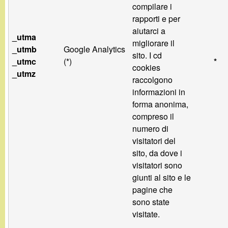
compilare i
rapporti e per
aiutarci a
_utma
migliorare il
_utmb
Google Analytics
sito. I cd
_utmc
(*)
*
cookies
_utmz
raccolgono
informazioni in
forma anonima,
compreso il
numero di
visitatori del
sito, da dove i
visitatori sono
giunti al sito e le
pagine che
sono state
visitate.