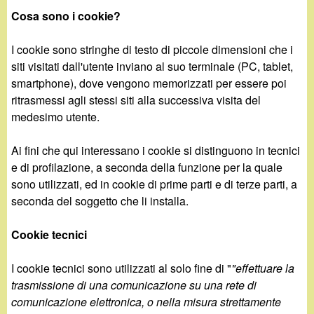
d
c
Cosa sono i cookie?
i
a
I cookie sono stringhe di testo di piccole dimensioni che i
n
siti visitati dall'utente inviano al suo terminale (PC, tablet,
smartphone), dove vengono memorizzati per essere poi
o
ritrasmessi agli stessi siti alla successiva visita del
medesimo utente.
.
Ai fini che qui interessano i cookie si distinguono in tecnici
i
e di profilazione, a seconda della funzione per la quale
sono utilizzati, ed in cookie di prime parti e di terze parti, a
t
seconda del soggetto che li installa.
Cookie tecnici
I cookie tecnici sono utilizzati al solo fine di "
"effettuare la
trasmissione di una comunicazione su una rete di
comunicazione elettronica, o nella misura strettamente