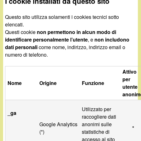
I cookie installati da questo sito
Questo sito utilizza solamenti i cookies tecnici sotto
elencati.
Questi cookie
non permettono in alcun modo di
identificare personalmente l’utente
, e
non includono
dati personali
come nome, indirizzo, indirizzo email o
numero di telefono.
Attivo
per
Nome
Origine
Funzione
utente
anonim
Utilizzato per
_ga
raccogliere dati
Google Analytics
anonimi sulle
*
(*)
statistiche di
accesso al sito