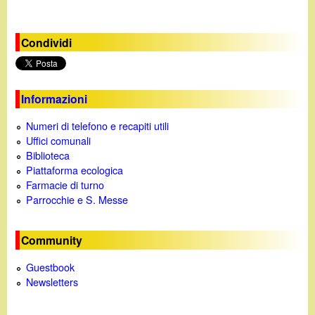
d
c
i
a
Condividi
n
o
Informazioni
Numeri di telefono e recapiti utili
.
Uffici comunali
Biblioteca
i
Piattaforma ecologica
Farmacie di turno
t
Parrocchie e S. Messe
Community
Guestbook
Newsletters