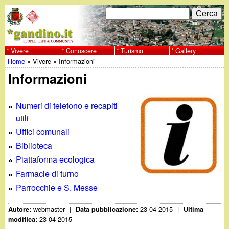
Salta
C
F
e
al
r
o
contenuto
c
Vivere
Conoscere
Turismo
Gallery
w
Home
»
Vivere
»
Informazioni
principale
a
r
Tu
Informazioni
w
m
sei
w
d
Numeri di telefono e recapiti
qui
utili
i
.
Uffici comunali
r
Biblioteca
g
Piattaforma ecologica
i
Farmacie di turno
a
c
Parrocchie e S. Messe
e
n
webmaster
|
23-04-2015
|
Autore:
Data pubblicazione:
Ultima
r
23-04-2015
modifica: