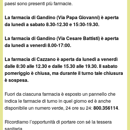
d
paesi sono presenti più farmacie.
c
i
a
La farmacia di Gandino (Via Papa Giovanni) è aperta
da lunedì a sabato 8.30-12.30 e 15:30-19.30.
n
La farmacia di Gandino (Via Cesare Battisti) è aperta
o
da lunedì a venerdì 8.00-17:00.
.
La farmacia di Cazzano è aperta da lunedì a venerdì
dalle 8:30 alle 12.30 e dalle 15.30 alle 19.30. Il sabato
i
pomeriggio è chiusa, ma durante il turno tale chiusura
è sospesa.
t
Fuori da ciascuna farmacia è esposto un pannello che
indica le farmacie di turno in quel giorno ed è anche
disponibile un numero verde, 24 ore su 24:
800.356114
.
Ricordiamo l’opportunità di portare con sé la tessera
sanitaria.