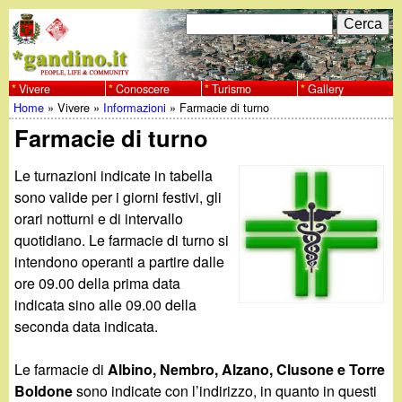
Salta
C
F
e
al
r
o
contenuto
c
Vivere
Conoscere
Turismo
Gallery
w
Home
»
Vivere
»
Informazioni
»
Farmacie di turno
principale
a
r
Tu
Farmacie di turno
w
m
sei
Le turnazioni indicate in tabella
w
d
qui
sono valide per i giorni festivi, gli
i
orari notturni e di intervallo
.
quotidiano. Le farmacie di turno si
r
intendono operanti a partire dalle
g
i
ore 09.00 della prima data
indicata sino alle 09.00 della
a
c
seconda data indicata.
e
n
Le farmacie di
Albino, Nembro, Alzano, Clusone e Torre
r
Boldone
sono indicate con l’indirizzo, in quanto in questi