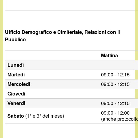
d
c
i
a
n
Ufficio Demografico e Cimiteriale, Relazioni con il
Pubblico
o
Mattina
.
Lunedì
i
Martedì
09:00 - 12:15
Mercoledì
09:00 - 12:15
t
Giovedì
Venerdì
09:00 - 12:15
09:00 - 12:00
Sabato
(1° e 3° del mese)
(anche protocoll