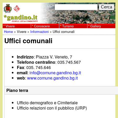
Salta
C
F
e
al
r
o
contenuto
c
Vivere
Conoscere
Turismo
Gallery
w
Home
»
Vivere
»
Informazioni
»
Uffici comunali
principale
a
r
Tu
Uffici comunali
w
m
sei
w
d
Indirizzo
: Piazza V. Veneto, 7
qui
Telefono centralino
: 035.745.567
i
.
Fax
: 035. 745.646
r
email
:
info@comune.gandino.bg.it
g
web
:
www.comune.gandino.bg.it
i
Piano terra
a
c
e
Ufficio demografico e Cimiteriale
n
Ufficio relazioni con il pubblico (URP)
r