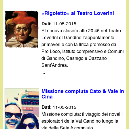
d
c
i
«Rigoletto» al Teatro Loverini
a
Dati:
11-05-2015
n
Si rinnova stasera alle 20,45 nel Teatro
Loverini di Gandino l’appuntamento
o
primaverile con la lirica promosso da
Pro Loco, Istituto comprensivo e Comuni
.
di Gandino, Casnigo e Cazzano
Sant’Andrea.
i
...
t
Missione compiuta Cato & Vale in
Cina
Dati:
11-05-2015
Missione compiuta: il viaggio dei novelli
esploratori della Val Gandino lungo la
via della Seta è compiuto.