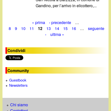
Gandino, per l’arrivo in elicottero,...
« prima
‹ precedente
…
P
8
9
10
11
12
13
14
15
16
…
seguente
›
ultima »
a
g
Condividi
i
n
Community
e
Guestbook
Newsletters
Chi siamo
Contattaci