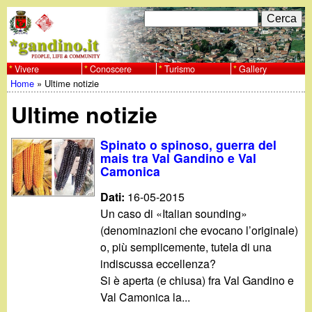
Salta
C
F
e
al
r
o
contenuto
c
Vivere
Conoscere
Turismo
Gallery
w
Home
»
Ultime notizie
principale
a
r
Tu
w
Ultime notizie
m
sei
w
d
Spinato o spinoso, guerra del
qui
mais tra Val Gandino e Val
i
Camonica
.
r
Dati:
16-05-2015
g
Un caso di «Italian sounding»
i
(denominazioni che evocano l’originale)
a
c
o, più semplicemente, tutela di una
indiscussa eccellenza?
e
n
Si è aperta (e chiusa) fra Val Gandino e
Val Camonica la...
r