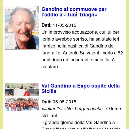
Gandino si commuove per
l’addio a «Tunì Triagn»
Dati:
11-05-2015
Un improvviso acquazzone, cui lui per
primo avrebbe sorriso, ha salutato ieri
l’arrivo nella basilica di Gandino dei
funerali di Antonio Salvatoni, morto a 82
anni dopo un’inesorabile malattia. A
salutare...
Val Gandino a Expo ospite della
Sicilia
Dati:
05-05-2015
«
Italiani?» «No, bergamaschi
». O forse
siciliani.
Il grande giorno della Val Gandino a