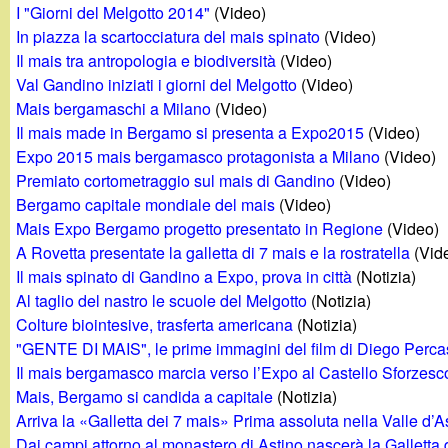
I "Giorni del Melgotto 2014"
(Video)
g
In piazza la scartocciatura del mais spinato
(Video)
Il mais tra antropologia e biodiversità
(Video)
a
Val Gandino iniziati i giorni del Melgotto
(Video)
Mais bergamaschi a Milano
(Video)
n
Il mais made in Bergamo si presenta a Expo2015
(Video)
Expo 2015 mais bergamasco protagonista a Milano
(Video)
d
Premiato cortometraggio sul mais di Gandino
(Video)
Bergamo capitale mondiale del mais
(Video)
i
Mais Expo Bergamo progetto presentato in Regione
(Video)
A Rovetta presentate la galletta di 7 mais e la rostratella
(Vid
n
Il mais spinato di Gandino a Expo, prova in città
(Notizia)
Al taglio del nastro le scuole del Melgotto
(Notizia)
o
Colture biointesive, trasferta americana
(Notizia)
"GENTE DI MAIS", le prime immagini del film di Diego Perca
.
Il mais bergamasco marcia verso l’Expo al Castello Sforzesc
Mais, Bergamo si candida a capitale
(Notizia)
i
Arriva la «Galletta dei 7 mais» Prima assoluta nella Valle d’A
Dai campi attorno al monastero di Astino nascerà la Galletta 