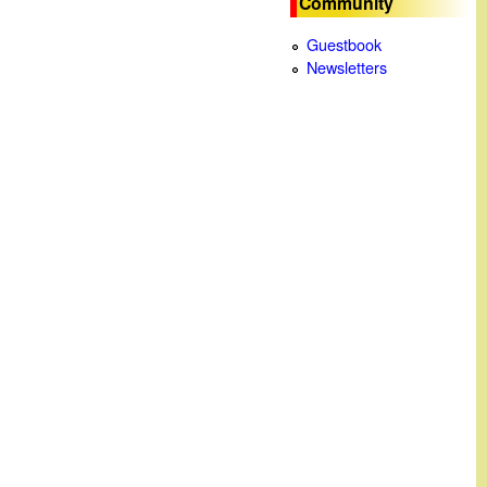
Community
c
Guestbook
Newsletters
a