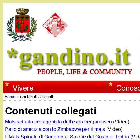
w
Vivere
Conosc
Home
»
Contenuti collegati
w
Tu
Contenuti collegati
w
sei
Mais spinato protagonista dell'expo bergamasco
(Video)
qui
Patto di amicizia con lo Zimbabwe per il mais
(Video)
.
Il Mais Spinato di Gandino al Salone del Gusto di Torino
(Vid