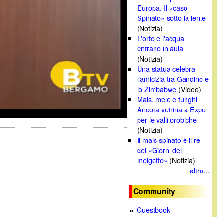
Europa. Il «caso
Spinato» sotto la lente
(Notizia)
L'orto e l'acqua
entrano in aula
(Notizia)
Una statua celebra
l’amicizia tra Gandino e
lo Zimbabwe
(Video)
Mais, mele e funghi
Ancora vetrina a Expo
per le valli orobiche
(Notizia)
Il mais spinato è il re
dei «Giorni del
melgotto»
(Notizia)
altro...
Community
Guestbook