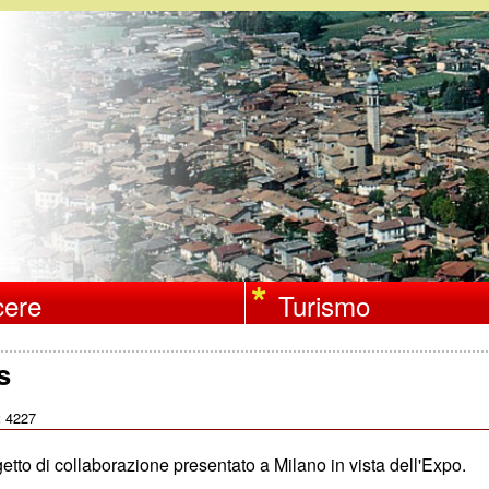
Salta
al
contenuto
principale
ere
Turismo
s
4227
:
n progetto di collaborazione presentato a Milano in vista d