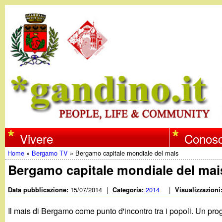
w
Vivere
Conosc
Home
»
Bergamo TV
»
Bergamo capitale mondiale del mais
w
Tu
Bergamo capitale mondiale del mai
w
sei
15/07/2014
|
2014
|
Data pubblicazione:
Categoria:
Visualizzazioni
qui
.
Il mais di Bergamo come punto d'incontro tra i popoli. U