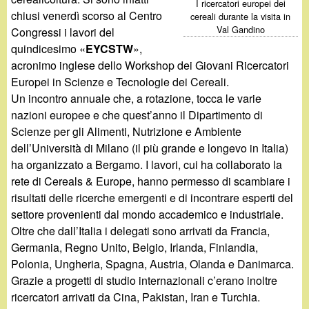
d
I ricercatori europei dei
c
chiusi venerdì scorso al Centro
cereali durante la visita in
i
Val Gandino
Congressi i lavori del
a
quindicesimo «
EYCSTW
»,
n
acronimo inglese dello Workshop dei Giovani Ricercatori
Europei in Scienze e Tecnologie dei Cereali.
o
Un incontro annuale che, a rotazione, tocca le varie
nazioni europee e che quest’anno il Dipartimento di
.
Scienze per gli Alimenti, Nutrizione e Ambiente
dell’Università di Milano (il più grande e longevo in Italia)
i
ha organizzato a Bergamo. I lavori, cui ha collaborato la
rete di Cereals & Europe, hanno permesso di scambiare i
t
risultati delle ricerche emergenti e di incontrare esperti del
settore provenienti dal mondo accademico e industriale.
Oltre che dall’Italia i delegati sono arrivati da Francia,
Germania, Regno Unito, Belgio, Irlanda, Finlandia,
Polonia, Ungheria, Spagna, Austria, Olanda e Danimarca.
Grazie a progetti di studio internazionali c’erano inoltre
ricercatori arrivati da Cina, Pakistan, Iran e Turchia.