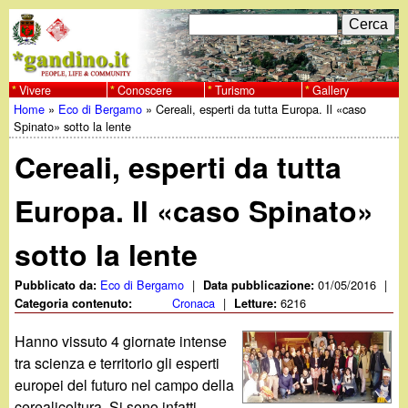
Salta
C
F
e
al
r
o
contenuto
c
Vivere
Conoscere
Turismo
Gallery
w
Home
»
Eco di Bergamo
»
Cereali, esperti da tutta Europa. Il «caso
principale
a
r
Tu
Spinato» sotto la lente
w
m
Cereali, esperti da tutta
sei
w
d
qui
Europa. Il «caso Spinato»
i
.
sotto la lente
r
g
i
Eco di Bergamo
|
01/05/2016
|
Pubblicato da:
Data pubblicazione:
Cronaca
|
6216
Categoria contenuto:
Letture:
a
c
Hanno vissuto 4 giornate intense
e
n
tra scienza e territorio gli esperti
europei del futuro nel campo della
r
cerealicoltura. Si sono infatti