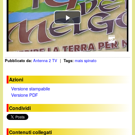
d
c
i
a
P
n
l
o
a
.
Antenna 2 TV
|
mais spinato
Pubblicato da:
Tags:
y
i
V
Azioni
t
Versione stampabile
i
Versione PDF
d
Condividi
e
o
Contenuti collegati