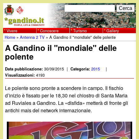
Salta
C
F
e
al
r
o
contenuto
c
Vivere
Conoscere
Turismo
Gallery
w
Home
»
Antenna 2 TV
»
A Gandino il "mondiale" delle polente
principale
a
r
Tu
A Gandino il "mondiale" delle
w
m
polente
sei
w
d
qui
30/09/2015
|
2015
|
Data pubblicazione:
Categoria:
i
4193
Visualizzazioni:
.
r
Le polente sono pronte a scendere in campo. Il fischio
g
d’inizio è fissato per le 18,30 nel chiostro di Santa Maria
i
ad Ruviales a Gandino. La «disfida» metterà di fronte gli
a
c
antichi mais del network internazionale.
e
n
r