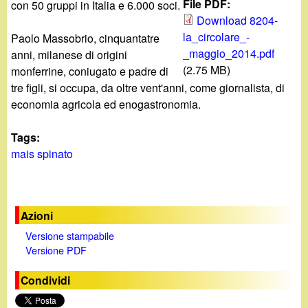
d
File PDF:
con 50 gruppi in Italia e 6.000 soci.
c
Download 8204-
i
la_circolare_-
a
Paolo Massobrio, cinquantatre
_maggio_2014.pdf
anni, milanese di origini
n
(2.75 MB)
monferrine, coniugato e padre di
tre figli, si occupa, da oltre vent'anni, come giornalista, di
o
economia agricola ed enogastronomia.
.
Tags:
mais spinato
i
t
Azioni
Versione stampabile
Versione PDF
Condividi