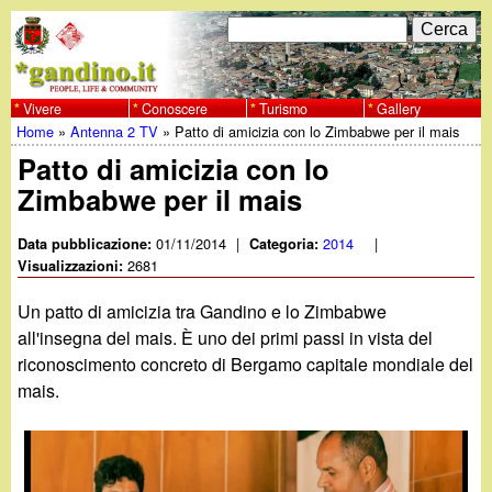
Salta
C
F
e
al
r
o
contenuto
c
Vivere
Conoscere
Turismo
Gallery
w
Home
»
Antenna 2 TV
»
Patto di amicizia con lo Zimbabwe per il mais
principale
a
r
Tu
Patto di amicizia con lo
w
m
Zimbabwe per il mais
sei
w
d
qui
01/11/2014
|
2014
|
Data pubblicazione:
Categoria:
i
2681
Visualizzazioni:
.
r
Un patto di amicizia tra Gandino e lo Zimbabwe
g
all'insegna del mais. È uno dei primi passi in vista del
i
riconoscimento concreto di Bergamo capitale mondiale del
a
c
mais.
e
n
r