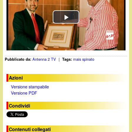
d
c
i
a
P
n
l
o
a
.
Antenna 2 TV
|
mais spinato
Pubblicato da:
Tags:
y
i
V
Azioni
t
Versione stampabile
i
Versione PDF
d
Condividi
e
o
Contenuti collegati