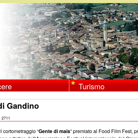
Salta
al
contenuto
principale
ere
Turismo
di Gandino
2711
:
l cortometraggio “
Gente di mais
” premiato al Food Film Fest,