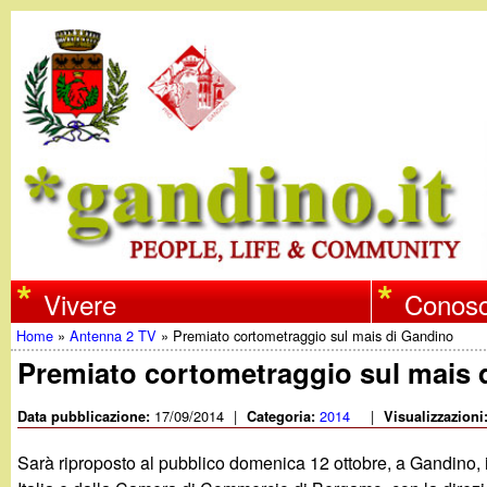
w
Vivere
Conosc
Home
»
Antenna 2 TV
»
Premiato cortometraggio sul mais di Gandino
w
Tu
Premiato cortometraggio sul mais 
w
sei
17/09/2014
|
2014
|
Data pubblicazione:
Categoria:
Visualizzazioni
qui
.
Sarà riproposto al pubblico domenica 12 ottobre, a Gandino, i