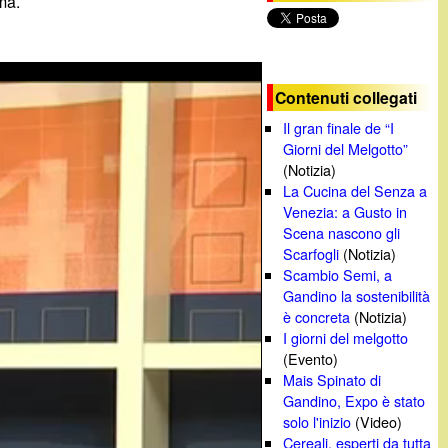
ma.
c
a
Contenuti collegati
Il gran finale de “I
Giorni del Melgotto”
(Notizia)
La Cucina del Senza a
Venezia: a Gusto in
Scena nascono gli
Scarfogli
(Notizia)
Scambio Semi, a
Gandino la sostenibilità
è concreta
(Notizia)
I giorni del melgotto
(Evento)
Mais Spinato di
Gandino, Expo è stato
solo l'inizio
(Video)
Cereali, esperti da tutta