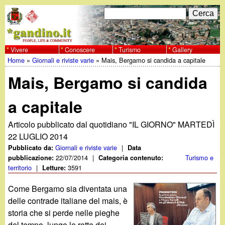
Salta
C
F
e
al
r
o
contenuto
c
Vivere
Conoscere
Turismo
Gallery
w
Home
»
Giornali e riviste varie
»
Mais, Bergamo si candida a capitale
principale
a
r
Tu
w
Mais, Bergamo si candida
m
sei
w
d
a capitale
qui
i
.
Articolo pubblicato dal quotidiano "IL GIORNO" MARTEDÌ
22 LUGLIO 2014
r
g
Giornali e riviste varie
|
Pubblicato da:
Data
i
22/07/2014
|
Turismo e
pubblicazione:
Categoria contenuto:
territorio
|
3591
Letture:
a
c
Come Bergamo sia diventata una
e
n
delle contrade italiane del mais, è
storia che si perde nelle pieghe
r
del tempo, lungo le rotte dei