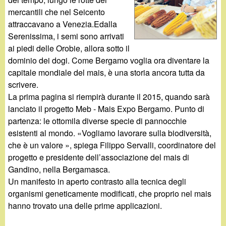
d
c
mercantili che nel Seicento
i
attraccavano a Venezia.Edalla
a
Serenissima, i semi sono arrivati
n
ai piedi delle Orobie, allora sotto il
dominio dei dogi. Come Bergamo voglia ora diventare la
o
capitale mondiale del mais, è una storia ancora tutta da
scrivere.
.
La prima pagina si riempirà durante il 2015, quando sarà
lanciato il progetto Meb - Mais Expo Bergamo. Punto di
i
partenza: le ottomila diverse specie di pannocchie
esistenti al mondo. «Vogliamo lavorare sulla biodiversità,
t
che è un valore », spiega Filippo Servalli, coordinatore del
progetto e presidente dell’associazione del mais di
Gandino, nella Bergamasca.
Un manifesto in aperto contrasto alla tecnica degli
organismi geneticamente modificati, che proprio nel mais
hanno trovato una delle prime applicazioni.