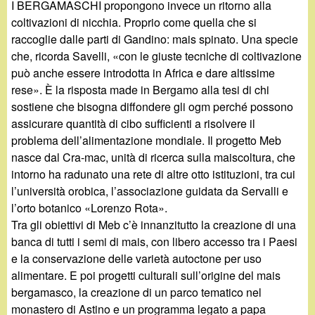
I BERGAMASCHI propongono invece un ritorno alla
coltivazioni di nicchia. Proprio come quella che si
raccoglie dalle parti di Gandino: mais spinato. Una specie
che, ricorda Savelli, «con le giuste tecniche di coltivazione
può anche essere introdotta in Africa e dare altissime
rese». È la risposta made in Bergamo alla tesi di chi
sostiene che bisogna diffondere gli ogm perché possono
assicurare quantità di cibo sufficienti a risolvere il
problema dell’alimentazione mondiale. Il progetto Meb
nasce dal Cra-mac, unità di ricerca sulla maiscoltura, che
intorno ha radunato una rete di altre otto istituzioni, tra cui
l’università orobica, l’associazione guidata da Servalli e
l’orto botanico «Lorenzo Rota».
Tra gli obiettivi di Meb c’è innanzitutto la creazione di una
banca di tutti i semi di mais, con libero accesso tra i Paesi
e la conservazione delle varietà autoctone per uso
alimentare. E poi progetti culturali sull’origine del mais
bergamasco, la creazione di un parco tematico nel
monastero di Astino e un programma legato a papa