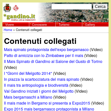
Salta
C
F
e
al
r
o
contenuto
c
Vivere
Conoscere
Turismo
Gallery
w
Home
»
Contenuti collegati
principale
a
r
Tu
w
Contenuti collegati
m
sei
w
d
Mais spinato protagonista dell'expo bergamasco
(Video)
qui
Patto di amicizia con lo Zimbabwe per il mais
(Video)
i
.
Il Mais Spinato di Gandino al Salone del Gusto di Torino
(Video)
r
g
I "Giorni del Melgotto 2014"
(Video)
i
In piazza la scartocciatura del mais spinato
(Video)
a
Il mais tra antropologia e biodiversità
(Video)
c
Val Gandino iniziati i giorni del Melgotto
(Video)
e
n
Mais bergamaschi a Milano
(Video)
Il mais made in Bergamo si presenta a Expo2015
(Video)
r
Expo 2015 mais bergamasco protagonista a Milano