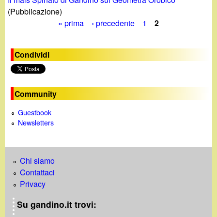
(Pubblicazione)
« prima
‹ precedente
1
2
P
a
Condividi
g
i
Community
n
Guestbook
Newsletters
e
Chi siamo
Contattaci
Privacy
Su gandino.it trovi: