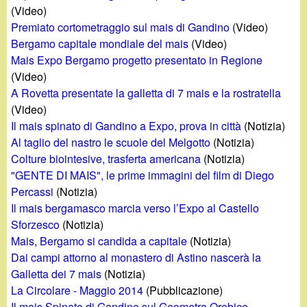
d
(Video)
c
i
Premiato cortometraggio sul mais di Gandino
(Video)
a
Bergamo capitale mondiale del mais
(Video)
n
Mais Expo Bergamo progetto presentato in Regione
(Video)
o
A Rovetta presentate la galletta di 7 mais e la rostratella
(Video)
.
Il mais spinato di Gandino a Expo, prova in città
(Notizia)
Al taglio del nastro le scuole del Melgotto
(Notizia)
i
Colture biointesive, trasferta americana
(Notizia)
"GENTE DI MAIS", le prime immagini del film di Diego
t
Percassi
(Notizia)
Il mais bergamasco marcia verso l’Expo al Castello
Sforzesco
(Notizia)
Mais, Bergamo si candida a capitale
(Notizia)
Dai campi attorno al monastero di Astino nascerà la
Galletta dei 7 mais
(Notizia)
La Circolare - Maggio 2014
(Pubblicazione)
Il mais Spinato di Gandino sul Geometra Orobico