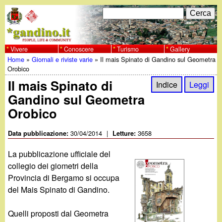
Salta
C
F
e
al
r
o
contenuto
c
Vivere
Conoscere
Turismo
Gallery
w
Home
»
Giornali e riviste varie
»
Il mais Spinato di Gandino sul Geometra
principale
a
r
Tu
Orobico
w
m
Il mais Spinato di
Indice
Leggi
sei
Gandino sul Geometra
w
d
qui
Orobico
i
.
30/04/2014
|
3658
Data pubblicazione:
Letture:
r
g
La pubblicazione ufficiale del
i
collegio dei giometri della
a
c
Provincia di Bergamo si occupa
del Mais Spinato di Gandino.
e
n
r
Quelli proposti dal Geometra