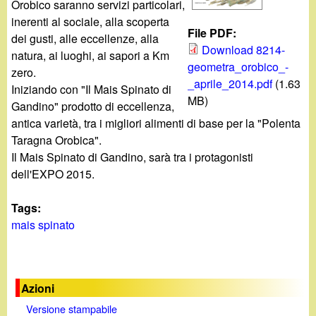
d
Orobico saranno servizi particolari,
c
inerenti al sociale, alla scoperta
i
File PDF:
dei gusti, alle eccellenze, alla
a
Download 8214-
natura, ai luoghi, ai sapori a Km
n
geometra_orobico_-
zero.
_aprile_2014.pdf
(1.63
Iniziando con "Il Mais Spinato di
o
MB)
Gandino" prodotto di eccellenza,
antica varietà, tra i migliori alimenti di base per la "Polenta
.
Taragna Orobica".
Il Mais Spinato di Gandino, sarà tra i protagonisti
i
dell'EXPO 2015.
t
Tags:
mais spinato
Azioni
Versione stampabile