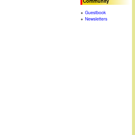
Community
c
Guestbook
Newsletters
a