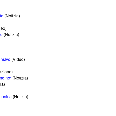
te
(Notizia)
deo)
he
(Notizia)
ensivo
(Video)
azione)
andino”
(Notizia)
ia)
amonica
(Notizia)