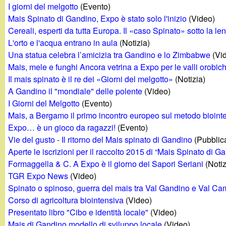
I giorni del melgotto
(Evento)
g
Mais Spinato di Gandino, Expo è stato solo l'inizio
(Video)
Cereali, esperti da tutta Europa. Il «caso Spinato» sotto la len
a
L'orto e l'acqua entrano in aula
(Notizia)
Una statua celebra l’amicizia tra Gandino e lo Zimbabwe
(Vi
n
Mais, mele e funghi Ancora vetrina a Expo per le valli orobic
Il mais spinato è il re dei «Giorni del melgotto»
(Notizia)
d
A Gandino il "mondiale" delle polente
(Video)
I Giorni del Melgotto
(Evento)
i
Mais, a Bergamo il primo incontro europeo sul metodo bioint
Expo… è un gioco da ragazzi!
(Evento)
n
Vie del gusto - Il ritorno del Mais spinato di Gandino
(Pubblic
Aperte le iscrizioni per il raccolto 2015 di “Mais Spinato di G
o
Formaggella & C. A Expo è il giorno dei Sapori Seriani
(Notiz
TGR Expo News
(Video)
.
Spinato o spinoso, guerra del mais tra Val Gandino e Val C
Corso di agricoltura biointensiva
(Video)
i
Presentato libro "Cibo e identità locale"
(Video)
Mais di Gandino modello di sviluppo locale
(Video)