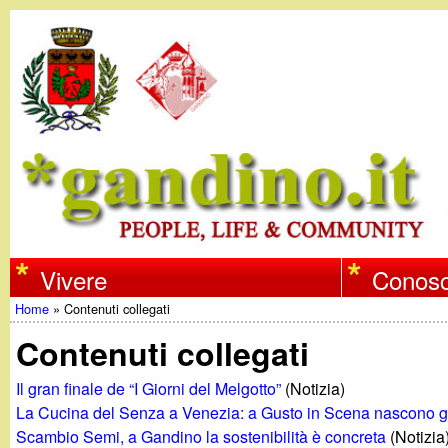
w
Vivere
Conosc
Home
»
Contenuti collegati
w
Tu
Contenuti collegati
w
sei
Il gran finale de “I Giorni del Melgotto”
(Notizia)
qui
La Cucina del Senza a Venezia: a Gusto in Scena nascono gl
.
Scambio Semi, a Gandino la sostenibilità è concreta
(Notizia