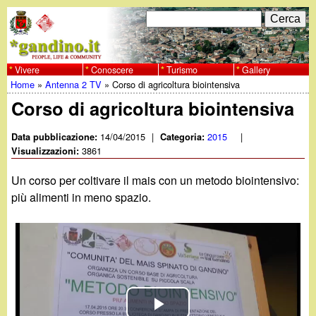
Salta
C
F
e
al
r
o
contenuto
c
Vivere
Conoscere
Turismo
Gallery
w
Home
»
Antenna 2 TV
»
Corso di agricoltura biointensiva
principale
a
r
Tu
Corso di agricoltura biointensiva
w
m
sei
14/04/2015
|
2015
|
Data pubblicazione:
Categoria:
w
d
3861
qui
Visualizzazioni:
i
.
Un corso per coltivare il mais con un metodo biointensivo:
r
più alimenti in meno spazio.
g
i
a
c
e
n
r