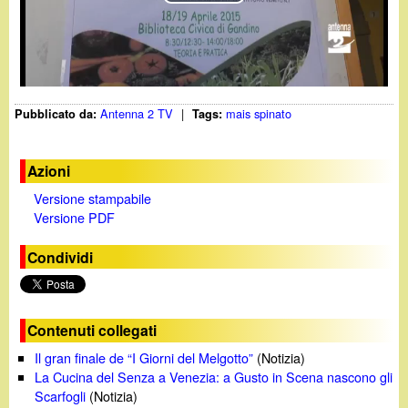
d
P
c
i
l
a
n
a
Antenna 2 TV
|
mais spinato
Pubblicato da:
Tags:
y
o
V
.
Azioni
Versione stampabile
i
i
Versione PDF
d
t
Condividi
e
o
Contenuti collegati
Il gran finale de “I Giorni del Melgotto”
(Notizia)
La Cucina del Senza a Venezia: a Gusto in Scena nascono gli
Scarfogli
(Notizia)