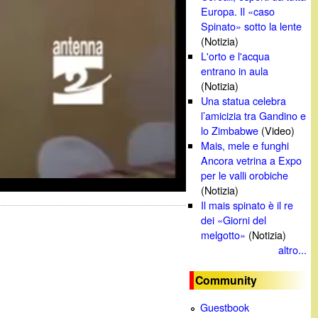
Europa. Il «caso
Spinato» sotto la lente
(Notizia)
L'orto e l'acqua
entrano in aula
(Notizia)
Una statua celebra
l’amicizia tra Gandino e
lo Zimbabwe
(Video)
Mais, mele e funghi
Ancora vetrina a Expo
per le valli orobiche
(Notizia)
Il mais spinato è il re
dei «Giorni del
melgotto»
(Notizia)
altro...
Community
Guestbook