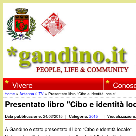
w
Vivere
Conosc
Home
»
Antenna 2 TV
»
Presentato libro "Cibo e identità locale"
w
Tu
Presentato libro "Cibo e identità lo
w
sei
24/03/2015
|
2015
|
Data pubblicazione:
Categoria:
Visualizzazioni
qui
.
A Gandino è stato presentato il libro “Cibo e identità locale”.