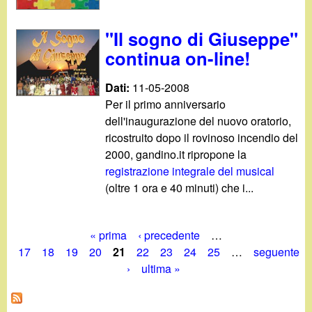
"Il sogno di Giuseppe"
continua on-line!
Dati:
11-05-2008
Per il primo anniversario
dell'inaugurazione del nuovo oratorio,
ricostruito dopo il rovinoso incendio del
2000, gandino.it ripropone la
registrazione integrale del musical
(oltre 1 ora e 40 minuti) che i...
« prima
‹ precedente
…
P
17
18
19
20
21
22
23
24
25
…
seguente
›
ultima »
a
g