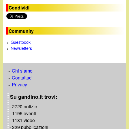
i
Condividi
n
e
Community
Guestbook
Newsletters
Chi siamo
Contattaci
Privacy
Su gandino.it trovi:
- 2720 notizie
- 1195 eventi
- 1181 video
- 329 pubblicazioni