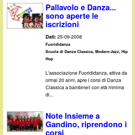
d
Pallavolo e Danza...
c
i
sono aperte le
a
iscrizioni
n
Dati:
25-09-2008
o
Fuorididanza
Scuola di Danza Classica, Modern-Jazz, Hip
.
Hop
i
L'associazione Fuorididanza, attiva da
ormai 20 anni, apre i corsi di Danza
t
Classica a bambine/i con età minima
di...
Note Insieme a
Gandino, riprendono i
corsi