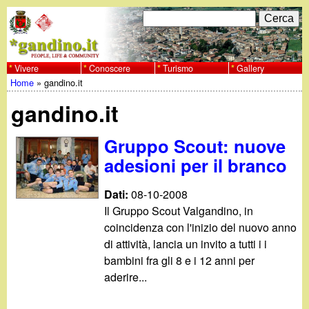
Salta
C
F
e
al
r
o
contenuto
c
Vivere
Conoscere
Turismo
Gallery
w
Home
»
gandino.it
principale
a
r
Tu
w
gandino.it
m
sei
w
d
Gruppo Scout: nuove
qui
adesioni per il branco
i
.
r
Dati:
08-10-2008
g
Il Gruppo Scout Valgandino, in
i
coincidenza con l'inizio del nuovo anno
a
c
di attività, lancia un invito a tutti i i
bambini fra gli 8 e i 12 anni per
e
n
aderire...
r