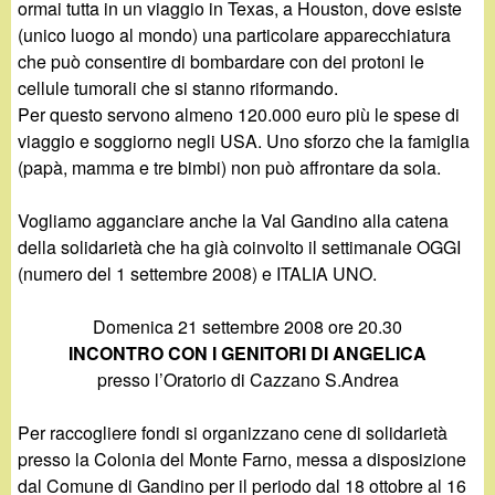
d
ormai tutta in un viaggio in Texas, a Houston, dove esiste
c
(unico luogo al mondo) una particolare apparecchiatura
i
a
che può consentire di bombardare con dei protoni le
cellule tumorali che si stanno riformando.
n
Per questo servono almeno 120.000 euro più le spese di
viaggio e soggiorno negli USA. Uno sforzo che la famiglia
o
(papà, mamma e tre bimbi) non può affrontare da sola.
.
Vogliamo agganciare anche la Val Gandino alla catena
della solidarietà che ha già coinvolto il settimanale OGGI
i
(numero del 1 settembre 2008) e ITALIA UNO.
t
Domenica 21 settembre 2008 ore 20.30
INCONTRO CON I GENITORI DI ANGELICA
presso l’Oratorio di Cazzano S.Andrea
Per raccogliere fondi si organizzano cene di solidarietà
presso la Colonia del Monte Farno, messa a disposizione
dal Comune di Gandino per il periodo dal 18 ottobre al 16