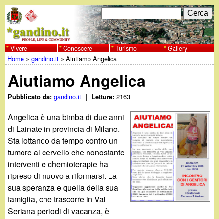
Salta
C
F
e
al
r
o
contenuto
c
Vivere
Conoscere
Turismo
Gallery
w
Home
»
gandino.it
»
Aiutiamo Angelica
principale
a
r
Tu
w
Aiutiamo Angelica
m
sei
w
d
gandino.it
|
2163
Pubblicato da:
Letture:
qui
i
Angelica è una bimba di due anni
.
di Lainate in provincia di Milano.
r
Sta lottando da tempo contro un
g
tumore al cervello che nonostante
i
interventi e chemioterapie ha
a
c
ripreso di nuovo a riformarsi. La
sua speranza e quella della sua
e
n
famiglia, che trascorre in Val
r
Seriana periodi di vacanza, è