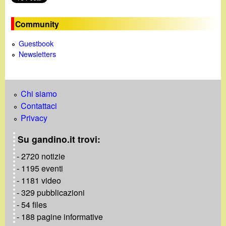
n
e
Community
Guestbook
Newsletters
Chi siamo
Contattaci
Privacy
Su gandino.it trovi:
- 2720 notizie
- 1195 eventi
- 1181 video
- 329 pubblicazioni
- 54 files
- 188 pagine informative