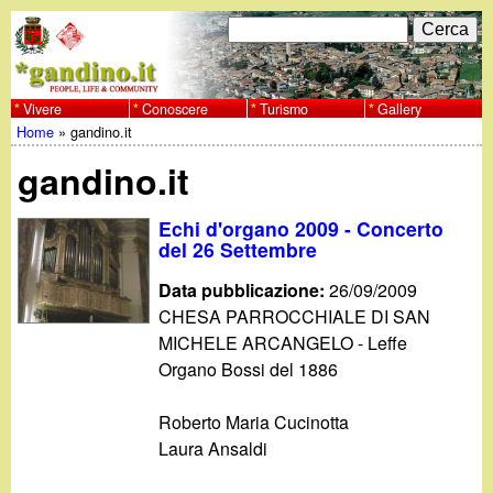
Salta
C
F
e
al
r
o
contenuto
c
Vivere
Conoscere
Turismo
Gallery
w
Home
»
gandino.it
principale
a
r
Tu
w
gandino.it
m
sei
w
d
Echi d'organo 2009 - Concerto
qui
del 26 Settembre
i
.
Data pubblicazione:
26/09/2009
r
CHESA PARROCCHIALE DI SAN
g
MICHELE ARCANGELO - Leffe
i
Organo Bossi del 1886
a
c
Roberto Maria Cucinotta
e
n
Laura Ansaldi
r