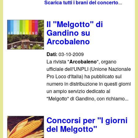
d
Scarica tutti i brani del concerto
...
c
i
a
Il "Melgotto" di
n
Gandino su
Arcobaleno
o
Dati:
03-10-2009
.
La rivista "
Arcobaleno
", organo
ufficiale dell'UNPLI (Unione Nazionale
i
Pro Loco d'Italia) ha pubblicato sul
numero in distribuzione in questi giorni
t
un ampio servizio dedicato al
"Melgotto" di Gandino, con richiamo...
Concorsi per "I giorni
del Melgotto"