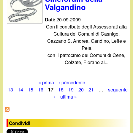
Valgandino
Dati:
20-09-2009
Con il contributo degli Assessorati alla
Cultura dei Comuni di Casnigo,
Cazzano S. Andrea, Gandino, Leffe e
Peia
con il patrocinio dei Comuni di Cene,
Colzate, Fiorano al...
« prima
‹ precedente
…
P
13
14
15
16
17
18
19
20
21
…
seguente
›
ultima »
a
g
i
Condividi