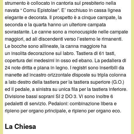
strumento è collocato in cantoria sul presbiterio nella
navata “ Cornu Epistolae”. E’ racchiuso in cassa lignea
elegante e decorata. Il prospetto è a cinque campate, la
seconda e la quarta hanno un ulteriore campata
sovrastante. Le canne sono a monocuspide nelle campate
maggiori, ad ali discendenti verso l’esterno le rimanenti.
Le bocche sono allineate, la canna maggiore ha
un insolita decorazione sul labro. Tastiera di 61 tasti,
copertura dei medesimi in osso ed ebano. La pedaliera di
24 note dritta e piana in legno. I registri sono inseribili da
manette ad incastro orizzontale disposte su tripla colonna
a lato destro della tastiera per la tastiera superiore (G.O.)
ed il pedale, a sinistra su unica fila per la tastiera inferiore.
Divisione bassi soprani SI 2 DO 3. Vi sono inoltre 6
pedaletti di servizio. Pedaloni: combinazione libera e
ripieno per organo principale, e ripieno per organo eco.
La Chiesa