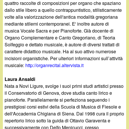
quattro raccolte di composizioni per organo che spaziano
dallo stile libero a quello contrappuntistico, stilisticamente
volte alla valorizzazione dell'antica modalità gregoriana
mediante stilemi contemporanei. E' inoltre autore di
musica Vocale Sacra e per Pianoforte. Già docente di
Organo Complementare e Canto Gregoriano, di Teoria
Solfeggio e dettato musicale, è autore di diversi trattati di
carattere didattico musicale. Ha al suo attivo numerose
incisioni organistiche. Per ulteriori informazioni sull’attività
musicale:
http://organrecital.altervista.it
Laura Ansaldi
Nata a Novi Ligure, svolge i suoi primi studi artistici presso
il Conservatorio di Genova, dove studia canto lirico e
pianoforte. Parallelamente si perfeziona seguendo i
prestigiosi corsi estivi della Scuola di Musica di Fiesole e
dell'Accademia Chigiana di Siena. Dal 1998 cura il proprio
repertorio lirico sotto la guida di Ottavio Garaventa e
successivamente con Delfo Menicucci, presso