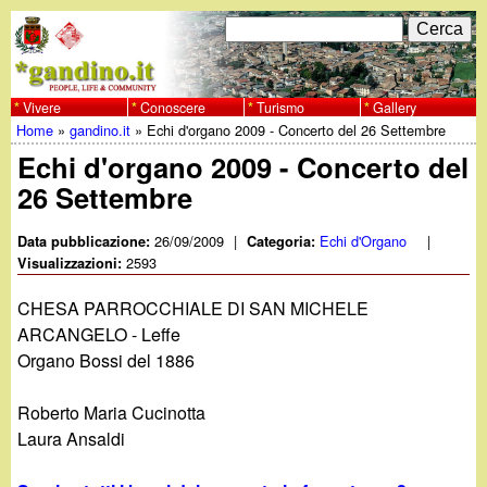
Salta
C
F
e
al
r
o
contenuto
c
Vivere
Conoscere
Turismo
Gallery
w
Home
»
gandino.it
»
Echi d'organo 2009 - Concerto del 26 Settembre
principale
a
r
Tu
Echi d'organo 2009 - Concerto del
w
m
26 Settembre
sei
w
d
qui
26/09/2009
|
Echi d'Organo
|
Data pubblicazione:
Categoria:
i
2593
Visualizzazioni:
.
r
CHESA PARROCCHIALE DI SAN MICHELE
g
ARCANGELO - Leffe
i
Organo Bossi del 1886
a
c
Roberto Maria Cucinotta
e
n
Laura Ansaldi
r