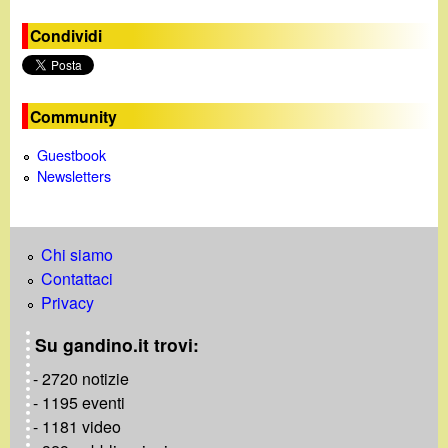
e
Condividi
o
Community
Guestbook
Newsletters
Chi siamo
Contattaci
Privacy
Su gandino.it trovi:
- 2720 notizie
- 1195 eventi
- 1181 video