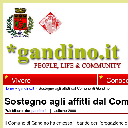
w
Vivere
Conosc
Home
»
gandino.it
»
Sostegno agli affitti dal Comune di Gandino
w
Tu
Sostegno agli affitti dal C
w
sei
gandino.it
|
2000
Pubblicato da:
Letture:
qui
.
Il Comune di Gandino ha emesso il bando per l’erogazione di 