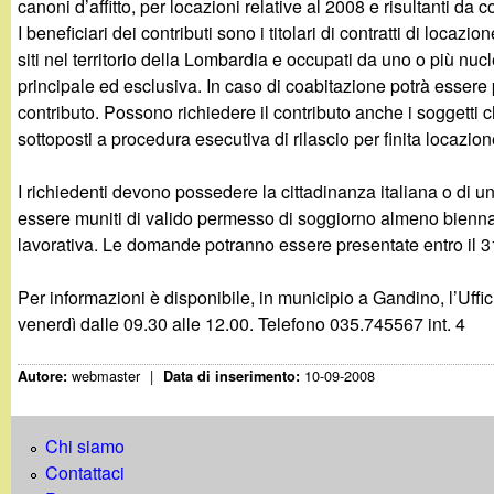
canoni d’affitto, per locazioni relative al 2008 e risultanti da c
g
I beneficiari dei contributi sono i titolari di contratti di locazi
siti nel territorio della Lombardia e occupati da uno o più nucle
a
principale ed esclusiva. In caso di coabitazione potrà esser
contributo. Possono richiedere il contributo anche i soggetti
n
sottoposti a procedura esecutiva di rilascio per finita locazion
d
I richiedenti devono possedere la cittadinanza italiana o di 
essere muniti di valido permesso di soggiorno almeno biennal
i
lavorativa. Le domande potranno essere presentate entro il 3
n
Per informazioni è disponibile, in municipio a Gandino, l’Uffi
venerdì dalle 09.30 alle 12.00. Telefono 035.745567 int. 4
o
webmaster
|
10-09-2008
Autore:
Data di inserimento:
.
i
Chi siamo
Contattaci