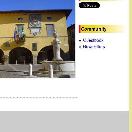
c
a
Community
Guestbook
Newsletters