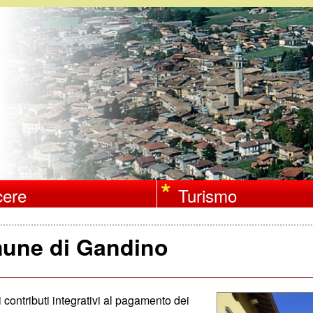
Salta
al
contenuto
principale
ere
Turismo
omune di Gandino
contributi integrativi al pagamento dei