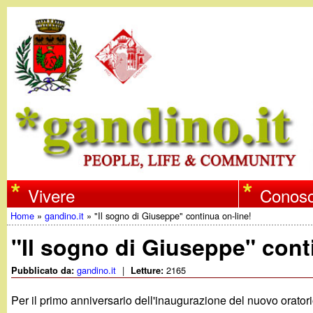
w
Vivere
Conosc
Home
»
gandino.it
»
"Il sogno di Giuseppe" continua on-line!
w
Tu
"Il sogno di Giuseppe" cont
w
sei
gandino.it
|
2165
Pubblicato da:
Letture:
qui
.
Per il primo anniversario dell'inaugurazione del nuovo oratorio