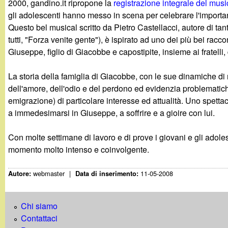
2000, gandino.it ripropone la
registrazione integrale del musi
g
gli adolescenti hanno messo in scena per celebrare l'importan
Questo bel musical scritto da Pietro Castellacci, autore di tant
a
tutti, "Forza venite gente"), è ispirato ad uno dei più bei racco
Giuseppe, figlio di Giacobbe e capostipite, insieme ai fratelli, 
n
La storia della famiglia di Giacobbe, con le sue dinamiche di 
d
dell'amore, dell'odio e del perdono ed evidenzia problematiche
emigrazione) di particolare interesse ed attualità. Uno spettac
i
a immedesimarsi in Giuseppe, a soffrire e a gioire con lui.
n
Con molte settimane di lavoro e di prove i giovani e gli adoles
momento molto intenso e coinvolgente.
o
webmaster
|
11-05-2008
Autore:
Data di inserimento:
.
i
Chi siamo
Contattaci