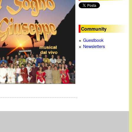
c
a
Community
Guestbook
Newsletters