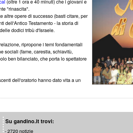
cal
(oltre 1 ora e 40 minuti) che i giovani e
te "rinascita".
e altre opere di successo (basti citare, per
nti dell'Antico Testamento - la storia di
delle dodici tribù d'Israele.
relazione, ripropone i temi fondamentali
 sociali (fame, carestia, schiavitù,
olo ben bilanciato, che porta lo spettatore
centi dell'oratorio hanno dato vita a un
Su gandino.it trovi:
- 2720 notizie