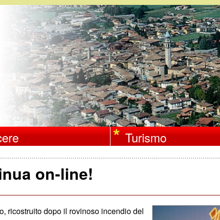
Salta
al
contenuto
principale
ere
Turismo
inua on-line!
, ricostruito dopo il rovinoso incendio del