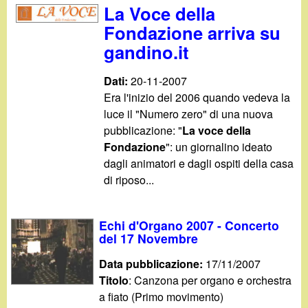
d
La Voce della
c
i
Fondazione arriva su
a
gandino.it
n
Dati:
20-11-2007
o
Era l'inizio del 2006 quando vedeva la
luce il "Numero zero" di una nuova
.
pubblicazione: "
La voce della
Fondazione
": un giornalino ideato
i
dagli animatori e dagli ospiti della casa
di riposo...
t
Echi d'Organo 2007 - Concerto
del 17 Novembre
Data pubblicazione:
17/11/2007
Titolo
: Canzona per organo e orchestra
a fiato (Primo movimento)