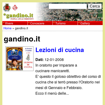
Salta
C
F
e
al
r
o
contenuto
c
Vivere
Conoscere
Turismo
Gallery
w
Home
»
gandino.it
principale
a
r
Tu
w
gandino.it
m
sei
w
d
Lezioni di cucina
qui
i
.
Dati:
12-01-2008
r
In oratorio per imparare a
g
cucinare manicaretti.
i
E' questo il goloso obiettivo del corso di
a
cucina che si terrò presso l'Oratorio nei
c
mesi di Gennaio e Febbraio.
e
n
Ecco il menù delle...
r