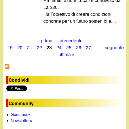
Amministrazioni Locali e condiviso da
La 220.
Ha l’obiettivo di creare condizioni
concrete per un futuro sostenibile....
« prima
‹ precedente
…
P
19
20
21
22
23
24
25
26
27
…
seguente
›
ultima »
a
g
i
Condividi
n
e
Community
Guestbook
Newsletters