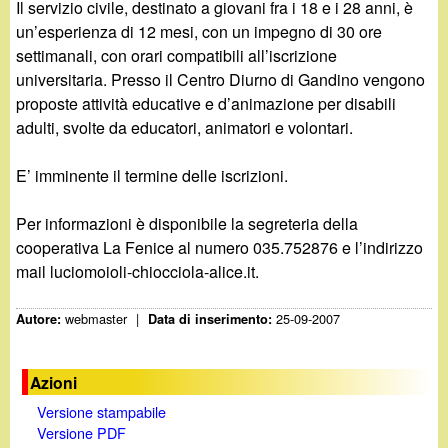
d
Il servizio civile, destinato a giovani fra i 18 e i 28 anni, è
c
un’esperienza di 12 mesi, con un impegno di 30 ore
i
a
settimanali, con orari compatibili all’iscrizione
universitaria. Presso il Centro Diurno di Gandino vengono
n
proposte attività educative e d’animazione per disabili
adulti, svolte da educatori, animatori e volontari.
o
E’ imminente il termine delle iscrizioni.
.
Per informazioni è disponibile la segreteria della
i
cooperativa La Fenice al numero 035.752876 e l’indirizzo
mail luciomoioli-chiocciola-alice.it.
t
webmaster
|
25-09-2007
Autore:
Data di inserimento:
Azioni
Versione stampabile
Versione PDF