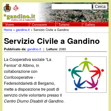
Salta
C
F
e
al
r
o
contenuto
c
Vivere
Conoscere
Turismo
Gallery
w
Home
»
gandino.it
»
Servizio Civile a Gandino
principale
a
r
Tu
w
Servizio Civile a Gandino
m
sei
w
d
gandino.it
|
2080
Pubblicato da:
Letture:
qui
i
La Cooperativa sociale “La
.
Fenice” di Albino, in
r
collaborazione con
g
Confcooperative -
i
Federsolidarietà di Bergamo,
a
c
mette a disposizione tre posti di
servizio civile volontario presso il
e
n
Centro Diurno Disabili di Gandino
.
r