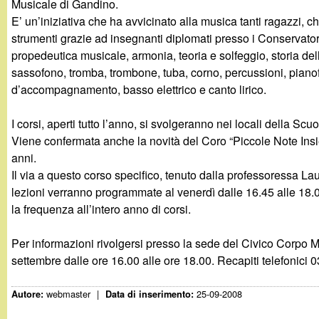
Musicale di Gandino.
g
E’ un’iniziativa che ha avvicinato alla musica tanti ragazzi, c
strumenti grazie ad insegnanti diplomati presso i Conservator
a
propedeutica musicale, armonia, teoria e solfeggio, storia dell
sassofono, tromba, trombone, tuba, corno, percussioni, pianofo
n
d’accompagnamento, basso elettrico e canto lirico.
d
I corsi, aperti tutto l’anno, si svolgeranno nei locali della Sc
Viene confermata anche la novità del Coro “Piccole Note Insie
i
anni.
Il via a questo corso specifico, tenuto dalla professoressa L
n
lezioni verranno programmate al venerdì dalle 16.45 alle 18.00
la frequenza all’intero anno di corsi.
o
Per informazioni rivolgersi presso la sede del Civico Corpo M
.
settembre dalle ore 16.00 alle ore 18.00. Recapiti telefonic
i
webmaster
|
25-09-2008
Autore:
Data di inserimento: