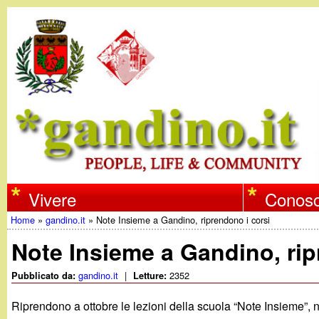
w
Vivere
Conosc
Home
»
gandino.it
»
Note Insieme a Gandino, riprendono i corsi
w
Tu
Note Insieme a Gandino, rip
w
sei
gandino.it
|
2352
Pubblicato da:
Letture:
qui
.
Riprendono a ottobre le lezioni della scuola “Note Insieme”, 