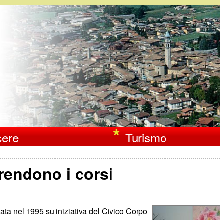
Salta
al
contenuto
principale
ere
Turismo
rendono i corsi
nata nel 1995 su iniziativa del Civico Corpo