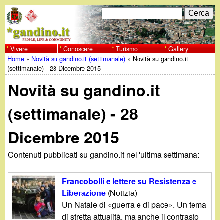
Salta
C
F
e
al
r
o
contenuto
c
Vivere
Conoscere
Turismo
Gallery
w
Home
»
Novità su gandino.it (settimanale)
»
Novità su gandino.it
principale
a
r
Tu
(settimanale) - 28 Dicembre 2015
w
m
Novità su gandino.it
sei
w
d
qui
(settimanale) - 28
i
.
Dicembre 2015
r
g
i
Contenuti pubblicati su gandino.it nell'ultima settimana:
a
c
Francobolli e lettere su Resistenza e
e
n
Liberazione
(Notizia)
Un Natale di «guerra e di pace». Un tema
r
di stretta attualità, ma anche il contrasto