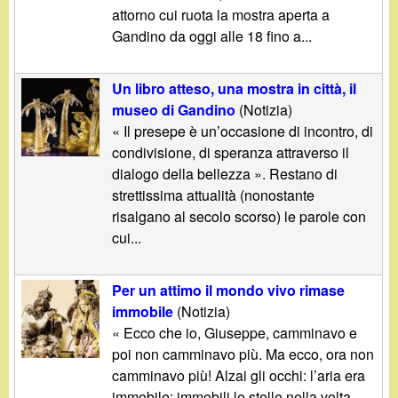
d
attorno cui ruota la mostra aperta a
c
i
Gandino da oggi alle 18 fino a...
a
n
Un libro atteso, una mostra in città, il
museo di Gandino
(Notizia)
o
« Il presepe è un’occasione di incontro, di
condivisione, di speranza attraverso il
.
dialogo della bellezza ». Restano di
strettissima attualità (nonostante
i
risalgano al secolo scorso) le parole con
cui...
t
Per un attimo il mondo vivo rimase
immobile
(Notizia)
« Ecco che io, Giuseppe, camminavo e
poi non camminavo più. Ma ecco, ora non
camminavo più! Alzai gli occhi: l’aria era
immobile; immobili le stelle nella volta