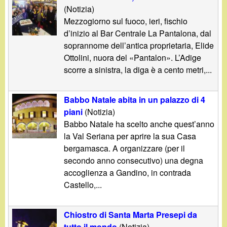
(Notizia)
Mezzogiorno sul fuoco, ieri, fischio
d’inizio al Bar Centrale La Pantalona, dal
soprannome dell’antica proprietaria, Elide
Ottolini, nuora del «Pantalon». L’Adige
scorre a sinistra, la diga è a cento metri,...
Babbo Natale abita in un palazzo di 4
piani
(Notizia)
Babbo Natale ha scelto anche quest’anno
la Val Seriana per aprire la sua Casa
bergamasca. A organizzare (per il
secondo anno consecutivo) una degna
accoglienza a Gandino, in contrada
Castello,...
Chiostro di Santa Marta Presepi da
tutto il mondo
(Notizia)