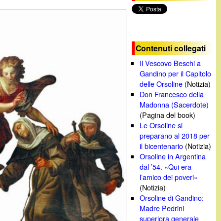
c
a
Contenuti collegati
Il Vescovo Beschi a
Gandino per il Capitolo
delle Orsoline
(Notizia)
Don Francesco della
Madonna (Sacerdote)
(Pagina del book)
Le Orsoline si
preparano al 2018 per
il bicentenario
(Notizia)
Orsoline in Argentina
dal ’54. «Qui era
l’amico dei poveri»
(Notizia)
Orsoline di Gandino:
Madre Pedrini
superiora generale