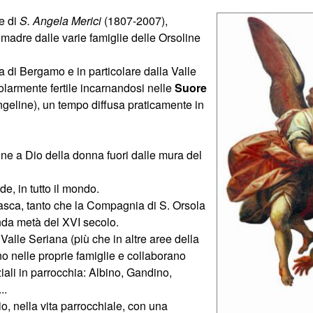
e di
S. Angela Merici
(1807-2007),
madre dalle varie famiglie delle Orsoline
a di Bergamo e in particolare dalla Valle
olarmente fertile incarnandosi nelle
Suore
ngeline), un tempo diffusa praticamente in
ne a Dio della donna fuori dalle mura del
de, in tutto il mondo.
asca, tanto che la Compagnia di S. Orsola
nda metà del XVI secolo.
Valle Seriana (più che in altre aree della
o nelle proprie famiglie e collaborano
nziali in parrocchia: Albino, Gandino,
..
o, nella vita parrocchiale, con una