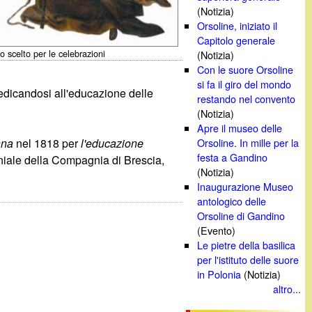
(Notizia)
Orsoline, iniziato il
Capitolo generale
go scelto per le celebrazioni
(Notizia)
Con le suore Orsoline
si fa il giro del mondo
edicandosi all'educazione delle
restando nel convento
(Notizia)
Apre il museo delle
nna
nel 1818 per
l'educazione
Orsoline. In mille per la
festa a Gandino
oniale della Compagnia di Brescia,
(Notizia)
Inaugurazione Museo
antologico delle
Orsoline di Gandino
(Evento)
Le pietre della basilica
per l'istituto delle suore
in Polonia
(Notizia)
altro...