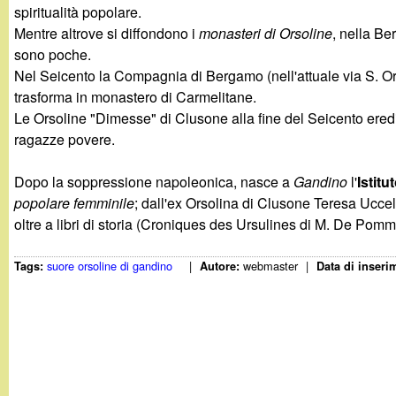
t
spiritualità popolare.
Mentre altrove si diffondono i
monasteri di Orsoline
, nella B
sono poche.
Nel Seicento la Compagnia di Bergamo (nell'attuale via S. Ors
trasforma in monastero di Carmelitane.
Le Orsoline "Dimesse" di Clusone alla fine del Seicento ered
ragazze povere.
Dopo la soppressione napoleonica, nasce a
Gandino
l'
Istitu
popolare femminile
; dall'ex Orsolina di Clusone Teresa Ucce
oltre a libri di storia (Croniques des Ursulines di M. De Pomme
suore orsoline di gandino
|
webmaster
|
Tags:
Autore:
Data di inseri