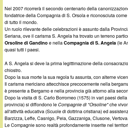
g
Nel 2007 ricorrerà il secondo centenario della canonizzazion
fondatrice della Compagnia di S. Orsola e riconosciuta come 
a
di tutto il mondo.
Un ruolo rilevante delle celebrazioni è assunto dalla Provinci
n
Seriana, ove il carisma S. Angela ha trovato un terreno partic
Orsoline di Gandino
e nella
Compagnia di S. Angela
(le A
d
quasi tutti i paesi.
i
A S. Angela si deve la prima legittimazione della consacrazio
chiostro.
n
Dopo la sua morte la sua regola fu assunta, con alterne vicen
Il carisma mericiano attecchisce precocemente nella bergam
o
è presente a Bergamo e nella provincia già attorno alla seco
Dopo la visita di S. Carlo Borromeo (1575) in vari paesi della 
.
provincia) si diffondono le
Compagnie di "Orsoline"
che vivon
all'attività educativa (Scuole di dottrina cristiana) ed assiste
i
Barzizza, Leffe, Casnigo, Peia, Gazzaniga, Clusone, Vertova.
Le Compagnie sono realtà profondamente inserite nel territori