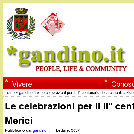
w
Vivere
Conosc
Home
»
gandino.it
»
Le celebrazioni per il II° centenario della canonizzazio
w
Tu
Le celebrazioni per il II° c
w
sei
Merici
qui
.
gandino.it
|
3037
Pubblicato da:
Letture: