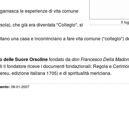
ergamasca le esperienze di vita comune
Il lo
ola), che già era diventata "Collegio", si
itano una casa e incominciano a fare vita comune ("collegio") d
to delle Suore Orsoline
fondato da
don Francesco Della Mado
lli il fondatore riceve i documenti fondazionali: Regola e Cerim
reu, edizione italiana 1705) e di spiritualità mericiana.
08-01-2007
mento: