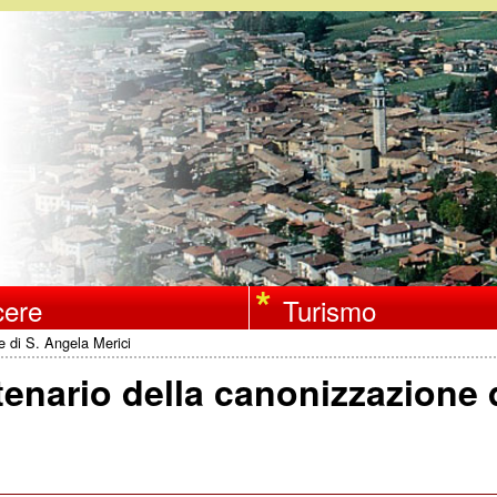
Salta
al
contenuto
principale
ere
Turismo
ne di S. Angela Merici
entenario della canonizzazione 