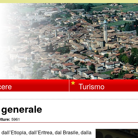
Salta
al
contenuto
principale
ere
Turismo
o generale
5961
tture:
all’Etiopia, dall’Eritrea, dal Brasile, dalla