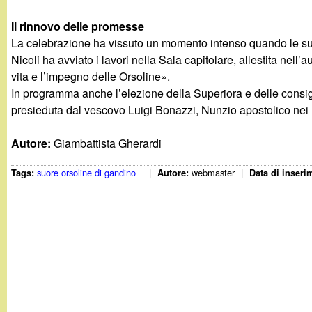
t
Il rinnovo delle promesse
La celebrazione ha vissuto un momento intenso quando le suo
Nicoli ha avviato i lavori nella Sala capitolare, allestita ne
vita e l’impegno delle Orsoline».
In programma anche l’elezione della Superiora e delle consigli
presieduta dal vescovo Luigi Bonazzi, Nunzio apostolico nei Pa
Autore:
Giambattista Gherardi
suore orsoline di gandino
|
webmaster
|
Tags:
Autore:
Data di inseri