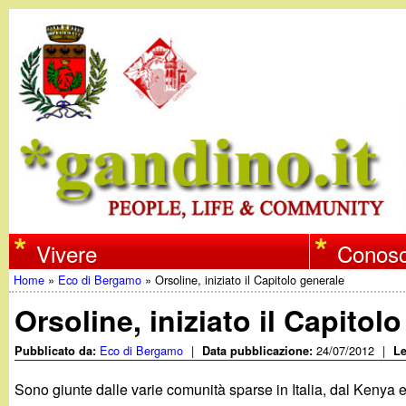
w
Vivere
Conosc
Home
»
Eco di Bergamo
»
Orsoline, iniziato il Capitolo generale
w
Tu
Orsoline, iniziato il Capitol
w
sei
Eco di Bergamo
|
24/07/2012
|
Pubblicato da:
Data pubblicazione:
Le
qui
.
Sono giunte dalle varie comunità sparse in Italia, dal Kenya e d