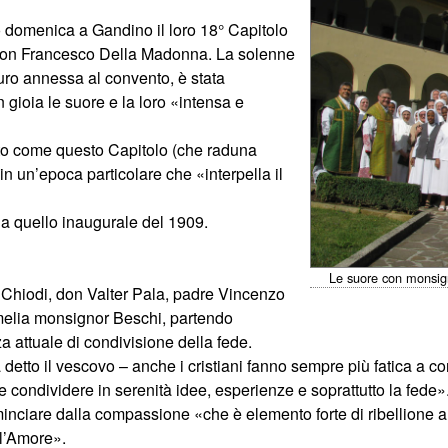
 domenica a Gandino il loro 18° Capitolo
a don Francesco Della Madonna. La solenne
uro annessa al convento, è stata
gioia le suore e la loro «intensa e
ato come questo Capitolo (che raduna
n un’epoca particolare che «interpella il
da quello inaugurale del 1909.
Le suore con monsign
 Chiodi, don Valter Pala, padre Vincenzo
melia monsignor Beschi, partendo
a attuale di condivisione della fede.
 detto il vescovo – anche i cristiani fanno sempre più fatica a 
 condividere in serenità idee, esperienze e soprattutto la fede»
cominciare dalla compassione «che è elemento forte di ribellione 
 l’Amore».