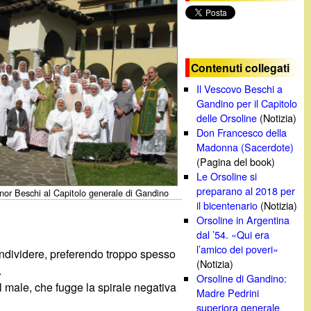
c
a
Contenuti collegati
Il Vescovo Beschi a
Gandino per il Capitolo
delle Orsoline
(Notizia)
Don Francesco della
Madonna (Sacerdote)
(Pagina del book)
Le Orsoline si
preparano al 2018 per
or Beschi al Capitolo generale di Gandino
il bicentenario
(Notizia)
Orsoline in Argentina
dal ’54. «Qui era
l’amico dei poveri»
condividere, preferendo troppo spesso
(Notizia)
.
Orsoline di Gandino:
al male, che fugge la spirale negativa
Madre Pedrini
superiora generale