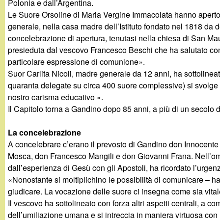
Polonia e dall’Argentina.
g
Le Suore Orsoline di Maria Vergine Immacolata hanno aperto
generale, nella casa madre dell’Istituto fondato nel 1818 d
a
concelebrazione di apertura, tenutasi nella chiesa di San Ma
presieduta dal vescovo Francesco Beschi che ha salutato con 
n
particolare espressione di comunione».
Suor Carlita Nicoli, madre generale da 12 anni, ha sottoline
d
quaranta delegate su circa 400 suore complessive) si svolge i
nostro carisma educativo ».
i
Il Capitolo torna a Gandino dopo 85 anni, a più di un secolo 
n
La concelebrazione
A concelebrare c’erano il prevosto di Gandino don Innocente
o
Mosca, don Francesco Mangili e don Giovanni Frana. Nell’o
dall’esperienza di Gesù con gli Apostoli, ha ricordato l’urgenz
.
«Nonostante si moltiplichino le possibilità di comunicare – ha
giudicare. La vocazione delle suore ci insegna come sia vitale
i
Il vescovo ha sottolineato con forza altri aspetti centrali, a 
dell’umiliazione umana e si intreccia in maniera virtuosa con