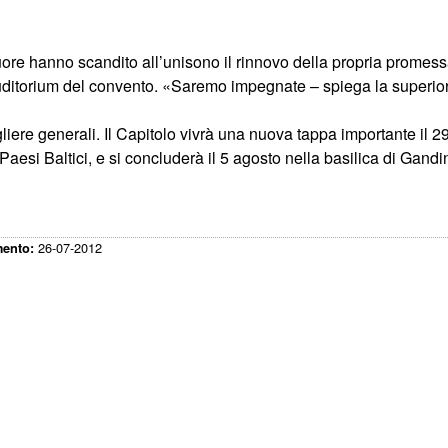
re hanno scandito all’unisono il rinnovo della propria promes
ll’auditorium del convento. «Saremo impegnate – spiega la superio
ere generali. Il Capitolo vivrà una nuova tappa importante il 29
esi Baltici, e si concluderà il 5 agosto nella basilica di Gandi
26-07-2012
mento: