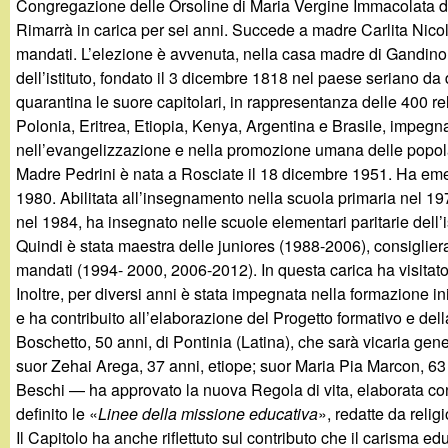
Congregazione delle Orsoline di Maria Vergine Immacolata d
g
Rimarrà in carica per sei anni. Succede a madre Carlita Nicoli
mandati. L’elezione è avvenuta, nella casa madre di Gandino,
a
dell’istituto, fondato il 3 dicembre 1818 nel paese seriano
quarantina le suore capitolari, in rappresentanza delle 400 reli
n
Polonia, Eritrea, Etiopia, Kenya, Argentina e Brasile, impegnat
nell’evangelizzazione e nella promozione umana delle popol
d
Madre Pedrini è nata a Rosciate il 18 dicembre 1951. Ha eme
1980. Abilitata all’insegnamento nella scuola primaria nel 1
i
nel 1984, ha insegnato nelle scuole elementari paritarie dell
Quindi è stata maestra delle juniores (1988-2006), consiglie
n
mandati (1994- 2000, 2006-2012). In questa carica ha visitat
Inoltre, per diversi anni è stata impegnata nella formazione in
o
e ha contribuito all’elaborazione del Progetto formativo e del
Boschetto, 50 anni, di Pontinia (Latina), che sarà vicaria gen
.
suor Zehai Arega, 37 anni, etiope; suor Maria Pia Marcon, 63 
Beschi — ha approvato la nuova Regola di vita, elaborata con il
i
definito le «
Linee della missione educativa
», redatte da relig
Il Capitolo ha anche riflettuto sul contributo che il carisma ed