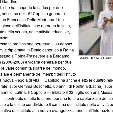
i Gandino.
, che ha ricoperto la carica per due
 nel corso del 18° Capitolo generale
 da don Francesco Della Madonna. Una
giose dell’istituto, che operano in Italia,
e nella scuola, nelle attività educative,
azioni.
sso la professione perpetua il 30 agosto
979 e diplomata in Diritto canonico a Roma
’istituto a Roma-Trastevere e a Bergamo.
Madre Raffaella Pedrini
ra (2000-2006) e vicaria generale per due
o le varie comunità sparse nel mondo.
iziale e permanente dei membri dell’istituto
la nuova Regola di vita. Il Capitolo ha anche eletto le quattro r
erale; suor Gemma Boschetto, 50 anni, di Pontinia (Latina); suor
anni, di Latina. Il Capitolo — iniziato il 22 luglio con una Mes
 contributo di tutte le suore, per una lettura sapienziale della si
iose e laici che condividono il carisma dell’istituto nelle attività 
ucativo dell’istituto alla nuova evangelizzazione, sull’internaziona