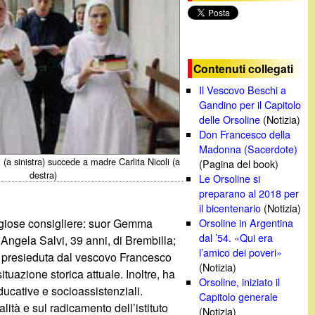
c
a
Contenuti collegati
Il Vescovo Beschi a
Gandino per il Capitolo
delle Orsoline
(Notizia)
Don Francesco della
Madonna (Sacerdote)
 (a sinistra) succede a madre Carlita Nicoli (a
(Pagina del book)
destra)
Le Orsoline si
preparano al 2018 per
il bicentenario
(Notizia)
eligiose consigliere: suor Gemma
Orsoline in Argentina
dal ’54. «Qui era
 Angela Salvi, 39 anni, di Brembilla;
l’amico dei poveri»
sa presieduta dal vescovo Francesco
(Notizia)
tuazione storica attuale. Inoltre, ha
Orsoline, iniziato il
educative e socioassistenziali.
Capitolo generale
lità e sul radicamento dell’istituto
(Notizia)