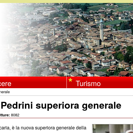
Salta
al
contenuto
principale
ere
Turismo
nerale
Pedrini superiora generale
8082
tture:
icaria, è la nuova superiora generale della