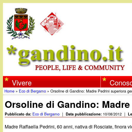
w
Vivere
Conosc
Home
»
Eco di Bergamo
»
Orsoline di Gandino: Madre Pedrini superiora ge
w
Tu
Orsoline di Gandino: Madre 
w
sei
Eco di Bergamo
|
10/08/2012
|
Pubblicato da:
Data pubblicazione:
Le
qui
.
Madre Raffaella Pedrini, 60 anni, nativa di Rosciate, finora v