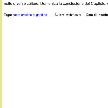
t
nelle diverse culture. Domenica la conclusione del Capitolo, 
suore orsoline di gandino
|
webmaster
|
Tags:
Autore:
Data di inseri