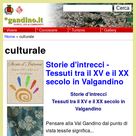
Salta
C
F
e
al
r
o
contenuto
c
Vivere
Conoscere
Turismo
Gallery
w
Home
»
culturale
principale
a
r
Tu
w
culturale
m
sei
w
d
Storie d'intrecci -
qui
Tessuti tra il XV e il XX
i
.
secolo in Valgandino
r
g
Storie d'intrecci
i
Tessuti tra il XV e il XX secolo in
a
c
Valgandino
e
n
Pensare alla Val Gandino dal punto di
r
vista tessile significa...