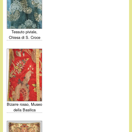
d
c
i
a
n
Tessuto piviale,
Chiesa di S. Croce
o
.
i
t
Bizarre rosso, Museo
della Basilica