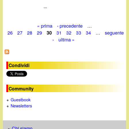
...
« prima
‹ precedente
…
P
26
27
28
29
30
31
32
33
34
…
seguente
›
ultima »
a
g
i
Condividi
n
e
Community
Guestbook
Newsletters
Chi siamo