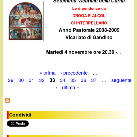
Settimana Vicariale della Carità
Le dipendenze da
DROGA E ALCOL
CI INTERPELLANO
Anno Pastorale 2008-2009
Vicariato di Gandino
Martedì 4 novembre ore 20.30 -
...
« prima
‹ precedente
…
P
29
30
31
32
33
34
35
36
37
…
seguente
›
ultima »
a
g
i
Condividi
n