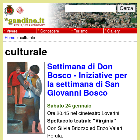
Salta
C
F
e
al
r
o
contenuto
c
Vivere
Conoscere
Turismo
Gallery
w
Home
»
culturale
principale
a
r
Tu
w
culturale
m
sei
w
d
Settimana di Don
qui
Bosco - Iniziative per
i
.
la settimana di San
r
Giovanni Bosco
g
i
Sabato 24 gennaio
a
c
Ore 20.45 nel cineteatro Loverini
Spettacolo teatrale “Virginia”
e
n
Con Silvia Briozzo ed Enzo Valeri
r
Peruta.