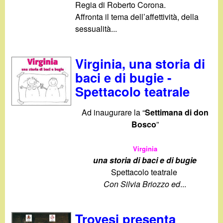
d
Regia di Roberto Corona.
c
Affronta il tema dell’affettività, della
i
a
sessualità
...
n
Virginia, una storia di
o
baci e di bugie -
Spettacolo teatrale
.
Ad inaugurare la “
Settimana di don
i
Bosco
”
t
Virginia
una storia di baci e di bugie
Spettacolo teatrale
Con Silvia Briozzo ed
...
Trovesi presenta