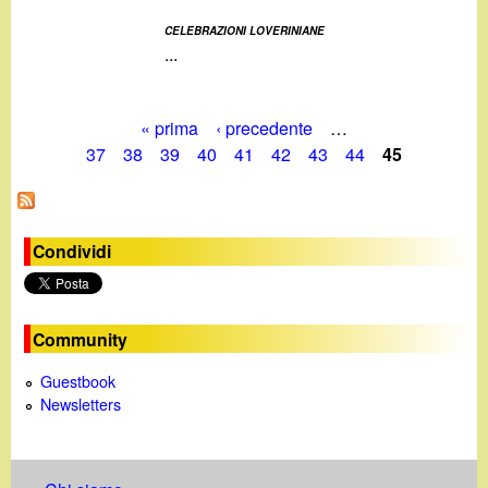
d
c
CELEBRAZIONI LOVERINIANE
i
...
a
n
« prima
‹ precedente
…
o
P
37
38
39
40
41
42
43
44
45
a
.
g
i
Condividi
i
t
n
Community
e
Guestbook
Newsletters