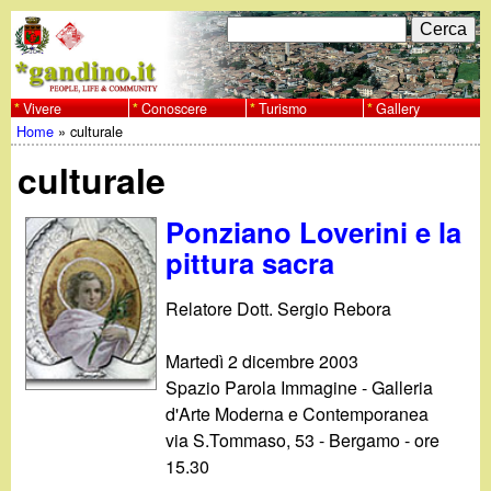
Salta
C
F
e
al
r
o
contenuto
c
Vivere
Conoscere
Turismo
Gallery
w
Home
»
culturale
principale
a
r
Tu
w
culturale
m
sei
w
d
Ponziano Loverini e la
qui
pittura sacra
i
.
r
Relatore Dott. Sergio Rebora
g
i
Martedì 2 dicembre 2003
a
c
Spazio Parola Immagine - Galleria
d'Arte Moderna e Contemporanea
e
n
via S.Tommaso, 53 - Bergamo - ore
15.30
r