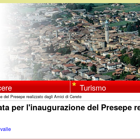
Salta
al
contenuto
principale
ere
Turismo
one del Presepe realizzato dagli Amici di Cerete
rata per l'inaugurazione del Presepe r
valle