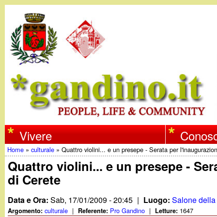
w
Vivere
Conosc
Home
»
culturale
»
Quattro violini... e un presepe - Serata per l'inaugurazi
w
Tu
Quattro violini... e un presepe - Se
di Cerete
w
sei
qui
Data e Ora:
Sab, 17/01/2009 - 20:45
|
Luogo:
Salone della 
.
culturale
|
Pro Gandino
|
1647
Argomento:
Referente:
Letture: