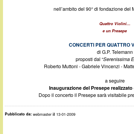
g
nell’ambito del 90° di fondazione del 
a
Quattro Violini…
e un Presepe
n
CONCERTI PER QUATTRO VI
d
di G.P. Telemann
proposti dal “
Serenissima 
i
Roberto Muttoni - Gabriele Vincenzi - Mat
n
a seguire
Inaugurazione del Presepe realizzato 
o
Dopo il concerto il Presepe sarà visitabile pr
.
Pubblicato da:
webmaster
13-01-2009
il
i