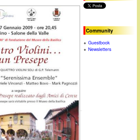
c
a
Community
Guestbook
Newsletters