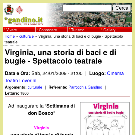
Salta
C
F
e
al
r
o
contenuto
c
Vivere
Conoscere
Turismo
Gallery
w
Home
»
culturale
»
Virginia, una storia di baci e di bugie - Spettacolo
principale
a
r
Tu
teatrale
w
m
Virginia, una storia di baci e di
sei
bugie - Spettacolo teatrale
w
d
qui
i
Data e Ora:
Sab, 24/01/2009 - 21:00
|
Luogo:
Cinema
.
Teatro Loverini
r
culturale
|
Parrocchia Gandino
|
Argomento:
Referente:
g
1800
Letture:
i
a
Ad inaugurare la “
Settimana di
c
don Bosco
”
e
n
Virginia
r
una storia di baci e di bugie