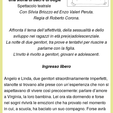
d
c
Spettacolo teatrale
i
Con Silvia Briozzo ed Enzo Valeri Peruta.
a
Regia di Roberto Corona.
n
Affronta il tema dell’affettività, della sessualità e dello
o
sviluppo nei ragazzi in età pre(e)adolescenziale.
La notte di due genitori, tra prove e tentativi per riuscire a
.
parlarne con la figlia.
L’invito è rivolto a genitori, giovani e adolescenti.
i
Ingresso libero
t
Angelo e Linda, due genitori straordinariamente imperfetti,
stanotte si trovano alle prese con un’esperienza che non si
aspettavano di vivere così precocemente: parlare d’amore
a Virginia, la loro bambina. Lei ora sta dormendo e forse
nei sogni rivivrà le emozioni che ha provato nel momento
in cui, a scuola, ha baciato un suo compagno. Forse avrà