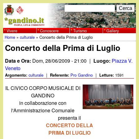
Salta
C
F
e
al
r
o
contenuto
c
Vivere
Conoscere
Turismo
Gallery
w
Home
»
culturale
»
Concerto della Prima di Luglio
principale
a
r
Tu
Concerto della Prima di Luglio
w
m
sei
Data e Ora:
Dom, 28/06/2009 - 21:00
|
Luogo:
Piazza V.
w
d
qui
Veneto
i
culturale
|
Pro Gandino
|
1591
Argomento:
Referente:
Letture:
.
r
IL CIVICO CORPO MUSICALE DI
g
GANDINO
i
in collaborazione con
a
c
l'Amministrazione Comunale
presenta il
e
n
CONCERTO DELLA
r
PRIMA DI LUGLIO