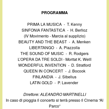
d
c
i
PROGRAMMA
a
n
PRIMA LA MUSICA - T. Kenny
SINFONIA FANTASTICA - H. Berlioz
o
(IV Movimento - Marcia al supplizio)
BEAUTY AND THE BEAST - A. Menken
.
LIBERTANGO - A. Piazzolla
THE SOUND OF MUSIC - R. Rodgers
i
L’OPERA DA TRE SOLDI - Moritat K. Weill
WONDERFUL INVENTION - D. Stratford
t
QUEEN IN CONCERT - J. Bocook
FINLANDIA - J. Sibelius
LATIN GOLD - P. Lavender
Direttore: ALEANDRO MARTINELLI
In caso di pioggia il concerto si terrà presso il Cinema “Al
Parco”