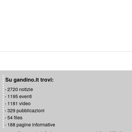
Su gandino.it trovi:
- 2720 notizie
- 1195 eventi
- 1181 video
- 329 pubblicazioni
- 54 files
- 188 pagine informative