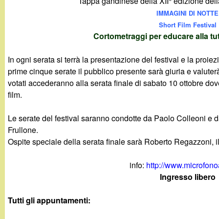
Tappa gandinese della XII° edizione del
g
IMMAGINI DI NOTTE
Short Film Festival
a
Cortometraggi per educare alla tu
n
In ogni serata si terrà la presentazione del festival e la proiez
prime cinque serate il pubblico presente sarà giuria e valuterà 
d
votati accederanno alla serata finale di sabato 10 ottobre dove
film.
i
Le serate del festival saranno condotte da Paolo Colleoni e da
n
Frullone.
Ospite speciale della serata finale sarà Roberto Regazzoni, 
o
info:
http://www.microfonoa
.
Ingresso libero
i
Tutti gli appuntamenti: