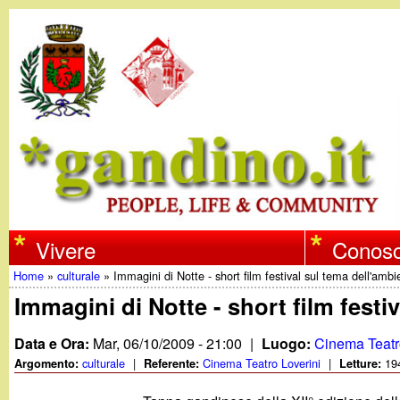
w
Vivere
Conosc
Home
»
culturale
»
Immagini di Notte - short film festival sul tema dell'ambi
w
Tu
Immagini di Notte - short film festi
w
sei
Data e Ora:
Mar, 06/10/2009 - 21:00
|
Luogo:
Cinema Teatr
qui
culturale
|
Cinema Teatro Loverini
|
19
Argomento:
Referente:
Letture:
.