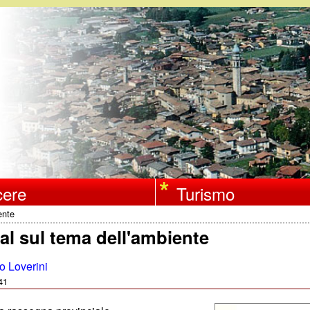
Salta
al
contenuto
principale
ere
Turismo
ente
val sul tema dell'ambiente
o Loverini
41