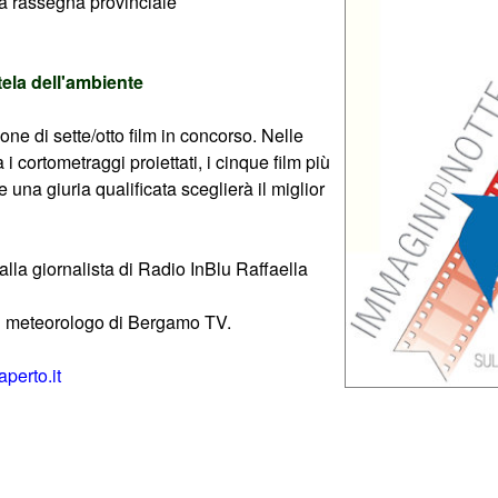
la rassegna provinciale
tela dell'ambiente
ione di sette/otto film in concorso. Nelle
i cortometraggi proiettati, i cinque film più
 una giuria qualificata sceglierà il miglior
lla giornalista di Radio InBlu Raffaella
il meteorologo di Bergamo TV.
perto.it