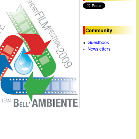
c
a
Community
Guestbook
Newsletters