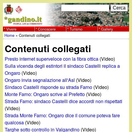
Salta
C
F
e
al
r
o
contenuto
c
Vivere
Conoscere
Turismo
Gallery
w
Home
»
Contenuti collegati
principale
a
r
Tu
w
Contenuti collegati
m
sei
w
d
Presto internet superveloce con la fibra ottica
(Video)
qui
Sulla vicenda degli estintori il sindaco Castelli replica a
i
.
Ongaro
(Video)
Ongaro invia segnalazione all'Asl
(Video)
r
g
Sindaco Castelli risponde su strada Farno
(Video)
i
Monte Farno: Ongaro scrive al Prefetto
(Video)
a
Strada Farno: sindaco Castelli dice accordi non rispettati
c
(Video)
e
n
Strada Monte Farno: Ongaro dice il comune poteva fare
qualcosa
(Video)
r
Targhe sotto controllo in Valgandino
(Video)