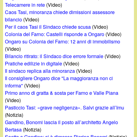
d
Telecamere in rete
(Video)
c
i
Caos Tasi, minoranza chiede dimissioni assessore
a
bilancio
(Video)
n
Per il caos Tasi il Sindaco chiede scusa
(Video)
Colonia del Farno: Castelli risponde a Ongaro
(Video)
o
Ongaro su Colonia del Farno: 12 anni di immobilismo
(Video)
.
Bilancio ritirato: il Sindaco dice errore formale
(Video)
Pratiche edilizie in digitale
(Video)
i
Il sindaco replica alla minoranza
(Video)
Il consigliere Ongaro dice "La maggioranza non ci
t
informa"
(Video)
Primo anno di gratta & sosta per Farno e Valle Piana
(Video)
Pasticcio Tasi: «grave negligenza». Salvi grazie all’Imu
(Notizia)
Gandino, Bonomi lascia il posto all’architetto Angelo
Bertasa
(Notizia)
Saetta a Gandino: si è dimessa Pierina Bonomi
(Notizia)