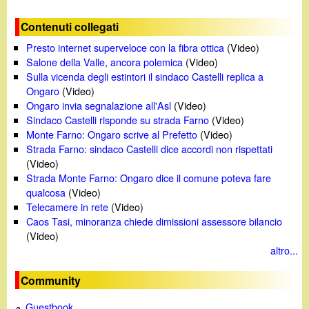
o
Contenuti collegati
Presto internet superveloce con la fibra ottica
(Video)
Salone della Valle, ancora polemica
(Video)
Sulla vicenda degli estintori il sindaco Castelli replica a
Ongaro
(Video)
Ongaro invia segnalazione all'Asl
(Video)
Sindaco Castelli risponde su strada Farno
(Video)
Monte Farno: Ongaro scrive al Prefetto
(Video)
Strada Farno: sindaco Castelli dice accordi non rispettati
(Video)
Strada Monte Farno: Ongaro dice il comune poteva fare
qualcosa
(Video)
Telecamere in rete
(Video)
Caos Tasi, minoranza chiede dimissioni assessore bilancio
(Video)
altro...
Community
Guestbook