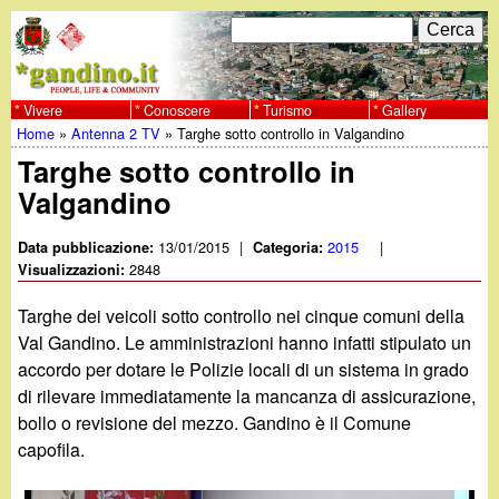
Salta
C
F
e
al
r
o
contenuto
c
Vivere
Conoscere
Turismo
Gallery
w
Home
»
Antenna 2 TV
»
Targhe sotto controllo in Valgandino
principale
a
r
Tu
Targhe sotto controllo in
w
m
Valgandino
sei
w
d
qui
13/01/2015
|
2015
|
Data pubblicazione:
Categoria:
i
2848
Visualizzazioni:
.
r
Targhe dei veicoli sotto controllo nei cinque comuni della
g
Val Gandino. Le amministrazioni hanno infatti stipulato un
i
accordo per dotare le Polizie locali di un sistema in grado
a
c
di rilevare immediatamente la mancanza di assicurazione,
bollo o revisione del mezzo. Gandino è il Comune
e
n
capofila.
r