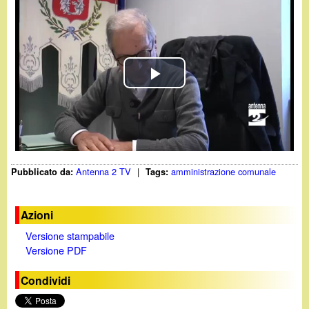
d
c
i
a
n
P
o
l
.
a
i
Antenna 2 TV
|
amministrazione comunale
Pubblicato da:
Tags:
y
t
V
Azioni
Versione stampabile
i
Versione PDF
d
Condividi
e