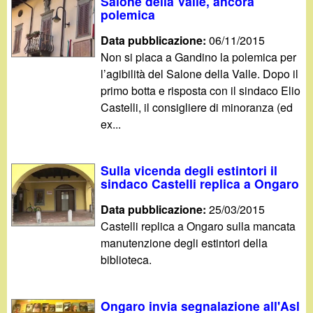
d
Salone della Valle, ancora
c
polemica
i
a
Data pubblicazione:
06/11/2015
Non si placa a Gandino la polemica per
n
l’agibilità del Salone della Valle. Dopo il
primo botta e risposta con il sindaco Elio
o
Castelli, il consigliere di minoranza (ed
ex...
.
i
Sulla vicenda degli estintori il
sindaco Castelli replica a Ongaro
t
Data pubblicazione:
25/03/2015
Castelli replica a Ongaro sulla mancata
manutenzione degli estintori della
biblioteca.
Ongaro invia segnalazione all'Asl