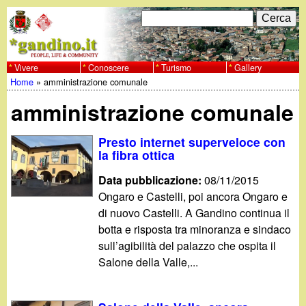
Salta
C
F
e
al
r
o
contenuto
c
Vivere
Conoscere
Turismo
Gallery
w
Home
»
amministrazione comunale
principale
a
r
Tu
w
amministrazione comunale
m
sei
w
d
Presto internet superveloce con
qui
la fibra ottica
i
.
Data pubblicazione:
08/11/2015
r
Ongaro e Castelli, poi ancora Ongaro e
g
di nuovo Castelli. A Gandino continua il
i
botta e risposta tra minoranza e sindaco
a
c
sull’agibilità del palazzo che ospita il
Salone della Valle,...
e
n
r