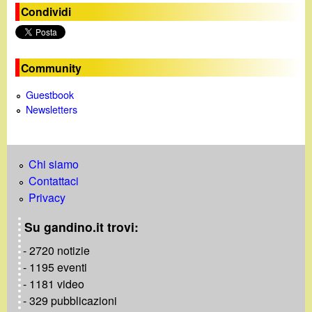
Condividi
g
i
Community
n
Guestbook
e
Newsletters
Chi siamo
Contattaci
Privacy
Su gandino.it trovi:
- 2720 notizie
- 1195 eventi
- 1181 video
- 329 pubblicazioni