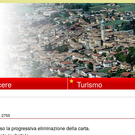
Salta
al
contenuto
principale
ere
Turismo
2755
:
so la progressiva eliminazione della carta.