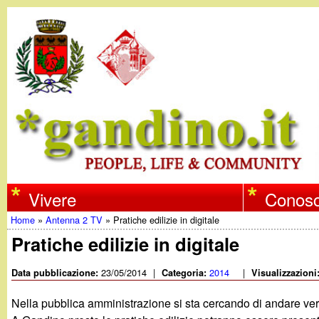
w
Vivere
Conosc
Home
»
Antenna 2 TV
»
Pratiche edilizie in digitale
w
Tu
Pratiche edilizie in digitale
w
sei
23/05/2014
|
2014
|
Data pubblicazione:
Categoria:
Visualizzazioni
qui
.
Nella pubblica amministrazione si sta cercando di andare ver