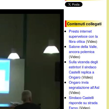
c
a
Contenuti collegati
Presto internet
superveloce con la
fibra ottica
(Video)
Salone della Valle,
ancora polemica
(Video)
Sulla vicenda degli
estintori il sindaco
Castelli replica a
Ongaro
(Video)
Ongaro invia
segnalazione all'Asl
(Video)
Sindaco Castelli
risponde su strada
Farno
(Video)