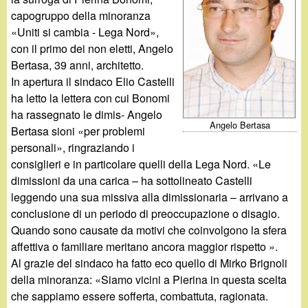
d
c
capogruppo della minoranza
i
«Uniti si cambia - Lega Nord»,
a
con il primo dei non eletti, Angelo
n
Bertasa, 39 anni, architetto.
In apertura il sindaco Elio Castelli
o
ha letto la lettera con cui Bonomi
ha rassegnato le dimis- Angelo
.
Angelo Bertasa
Bertasa sioni «per problemi
personali», ringraziando i
i
consiglieri e in particolare quelli della Lega Nord. «Le
dimissioni da una carica – ha sottolineato Castelli
t
leggendo una sua missiva alla dimissionaria – arrivano a
conclusione di un periodo di preoccupazione o disagio.
Quando sono causate da motivi che coinvolgono la sfera
affettiva o familiare meritano ancora maggior rispetto ».
Al grazie del sindaco ha fatto eco quello di Mirko Brignoli
della minoranza: «Siamo vicini a Pierina in questa scelta
che sappiamo essere sofferta, combattuta, ragionata.