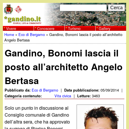
Salta
C
F
e
al
r
o
contenuto
c
Vivere
Conoscere
Turismo
Gallery
w
Home
»
Eco di Bergamo
»
Gandino, Bonomi lascia il posto all’architetto
principale
a
r
Tu
Angelo Bertasa
w
m
Gandino, Bonomi lascia il
sei
w
d
qui
posto all’architetto Angelo
i
.
Bertasa
r
g
i
Eco di Bergamo
|
05/09/2014
|
Pubblicato da:
Data pubblicazione:
Vita civica
|
3463
Categoria contenuto:
Letture:
a
c
Solo un punto in discussione al
e
n
Consiglio comunale di Gandino
dell’altra sera, che ha approvato
r
la surroga di Pierina Bonomi,