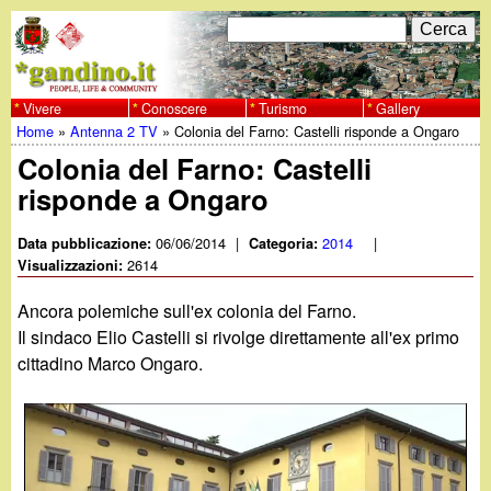
Salta
C
F
e
al
r
o
contenuto
c
Vivere
Conoscere
Turismo
Gallery
w
Home
»
Antenna 2 TV
»
Colonia del Farno: Castelli risponde a Ongaro
principale
a
r
Tu
Colonia del Farno: Castelli
w
m
risponde a Ongaro
sei
w
d
qui
06/06/2014
|
2014
|
Data pubblicazione:
Categoria:
i
2614
Visualizzazioni:
.
r
Ancora polemiche sull'ex colonia del Farno.
g
Il sindaco Elio Castelli si rivolge direttamente all'ex primo
i
cittadino Marco Ongaro.
a
c
e
n
r