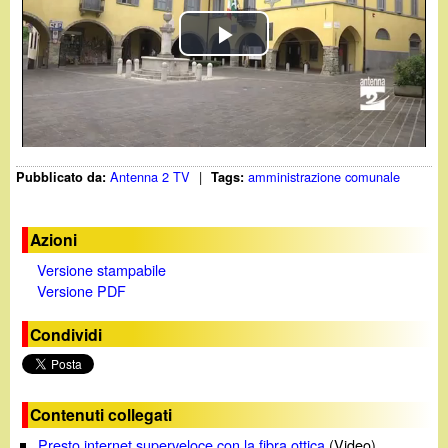
d
c
i
P
a
n
l
o
a
Antenna 2 TV
|
amministrazione comunale
Pubblicato da:
Tags:
.
y
i
V
Azioni
Versione stampabile
i
t
Versione PDF
d
Condividi
e
o
Contenuti collegati
Presto internet superveloce con la fibra ottica
(Video)