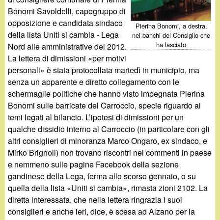
d
c
Bonomi Savoldelli, capogruppo di
i
opposizione e candidata sindaco
Pierina Bonomi, a destra,
a
della lista Uniti si cambia - Lega
nei banchi del Consiglio che
n
ha lasciato
Nord alle amministrative del 2012.
La lettera di dimissioni «per motivi
o
personali» è stata protocollata martedì in municipio, ma
senza un apparente e diretto collegamento con le
.
schermaglie politiche che hanno visto impegnata Pierina
Bonomi sulle barricate del Carroccio, specie riguardo ai
i
temi legati al bilancio. L’ipotesi di dimissioni per un
qualche dissidio interno al Carroccio (in particolare con gli
t
altri consiglieri di minoranza Marco Ongaro, ex sindaco, e
Mirko Brignoli) non trovano riscontri nei commenti in paese
e nemmeno sulle pagine Facebook della sezione
gandinese della Lega, ferma allo scorso gennaio, o su
quella della lista «Uniti si cambia», rimasta zioni 2102. La
diretta interessata, che nella lettera ringrazia i suoi
consiglieri e anche ieri, dice, è scesa ad Alzano per la