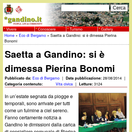
Salta
C
F
e
al
r
o
contenuto
c
Vivere
Conoscere
Turismo
Gallery
w
Home
»
Eco di Bergamo
»
Saetta a Gandino: si è dimessa Pierina
principale
a
r
Tu
Bonomi
w
m
Saetta a Gandino: si è
sei
w
d
qui
dimessa Pierina Bonomi
i
.
Eco di Bergamo
|
28/08/2014
|
Pubblicato da:
Data pubblicazione:
r
Vita civica
|
3124
Categoria contenuto:
Letture:
g
i
In un’estate segnata da piogge e
a
temporali, sono arrivate per tutti
c
come un fulmine a ciel sereno.
e
n
Fanno certamente notizia a
Gandino le dimissioni dalla carica
r
di consigliere comunale di Pierina