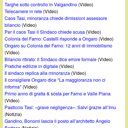
d
Targhe sotto controllo in Valgandino
(Video)
c
i
Telecamere in rete
(Video)
a
Caos Tasi, minoranza chiede dimissioni assessore
n
bilancio
(Video)
Per il caos Tasi il Sindaco chiede scusa
(Video)
o
Colonia del Farno: Castelli risponde a Ongaro
(Video)
Ongaro su Colonia del Farno: 12 anni di immobilismo
.
(Video)
Bilancio ritirato: il Sindaco dice errore formale
(Video)
i
Pratiche edilizie in digitale
(Video)
Il sindaco replica alla minoranza
(Video)
t
Il consigliere Ongaro dice "La maggioranza non ci
informa"
(Video)
Primo anno di gratta & sosta per Farno e Valle Piana
(Video)
Pasticcio Tasi: «grave negligenza». Salvi grazie all’Imu
(Notizia)
Gandino, Bonomi lascia il posto all’architetto Angelo
Bertasa
(Notizia)