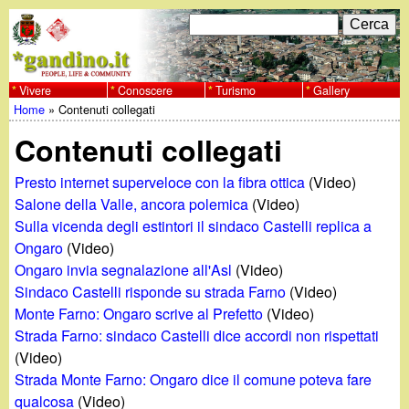
Salta
C
F
e
al
r
o
contenuto
c
Vivere
Conoscere
Turismo
Gallery
w
Home
»
Contenuti collegati
principale
a
r
Tu
w
Contenuti collegati
m
sei
w
d
Presto internet superveloce con la fibra ottica
(Video)
qui
Salone della Valle, ancora polemica
(Video)
i
.
Sulla vicenda degli estintori il sindaco Castelli replica a
Ongaro
(Video)
r
g
Ongaro invia segnalazione all'Asl
(Video)
i
Sindaco Castelli risponde su strada Farno
(Video)
a
Monte Farno: Ongaro scrive al Prefetto
(Video)
c
Strada Farno: sindaco Castelli dice accordi non rispettati
e
n
(Video)
Strada Monte Farno: Ongaro dice il comune poteva fare
r
qualcosa
(Video)